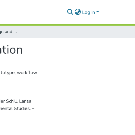
Log In
Method of IBIS design and workflow realization
ation
ototype
,
workflow
r Schill, Larisa
mental Studies. –