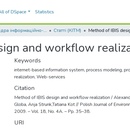
All of DSpace
Statistics
Кафедра інформаційно-телекомунікаційних мереж (КІТМ)
Статті (КІТМ)
sign and workflow realiz
Keywords
internet-based information system
,
process modeling
,
pr
realization
,
Web-services
Citation
Method of IBIS design and workflow realization / Alexande
Globa, Anja Strunk,Tatiana Kot // Polish Journal of Environ
2009. – Vol. 18, No. 4A. – Pp. 35–38.
URI