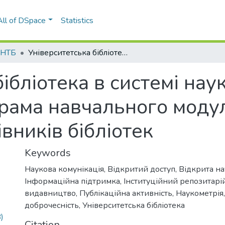
All of DSpace
Statistics
 НТБ
Університетська бібліотека в системі наукових комунікацій: програма навчального модулю підвищення кваліфікації працівників бібліотек
ібліотека в системі нау
грама навчального мод
івників бібліотек
Keywords
Наукова комунікація
,
Відкритий доступ
,
Відкрита на
Інформаційна підтримка
,
Інституційний репозитарі
видавництво
,
Публікаційна активність
,
Наукометрія
доброчесність
,
Університетська бібліотека
)
Citation