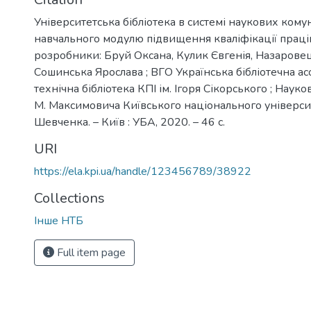
Університетська бібліотека в системі наукових кому
навчального модулю підвищення кваліфікації праців
розробники: Бруй Оксана, Кулик Євгенія, Назарове
Сошинська Ярослава ; ВГО Українська бібліотечна асо
технічна бібліотека КПІ ім. Ігоря Сікорського ; Науков
М. Максимовича Київського національного університ
Шевченка. – Київ : УБА, 2020. – 46 с.
URI
https://ela.kpi.ua/handle/123456789/38922
Collections
Інше НТБ
Full item page