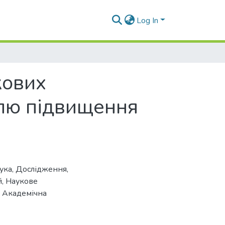
Log In
кових
улю підвищення
ука
,
Дослідження
,
й
,
Наукове
,
Академічна