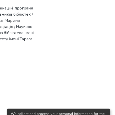
нікацій: програма
ників бібліотек /
ць Марина,
ціація ; Науково-
а бібліотека імені
ету імені Тараса
We collect and process your personal information for the