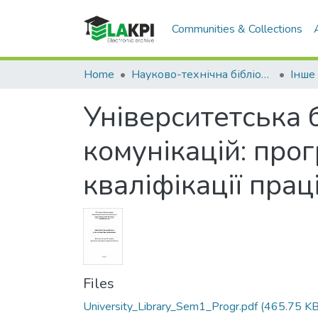
Communities & Collections
Home
Науково-технічна бібліотека
Інше
Університетська б
комунікацій: про
кваліфікації прац
Files
University_Library_Sem1_Progr.pdf
(465.75 KB