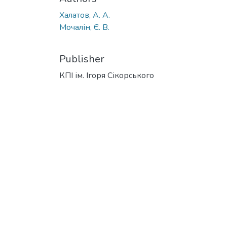
Халатов, А. А.
Мочалін, Є. В.
Publisher
КПІ ім. Ігоря Сікорського