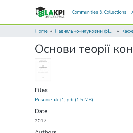
Communities & Collections
Home
Навчально-науковий фізико-технічний інститут (НН ФТІ)
Основи теорії ко
Files
Posobie-uk (1).pdf
(1.5 MB)
Date
2017
Authors