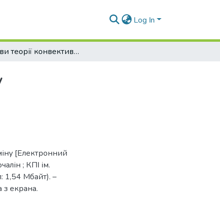
Log In
Основи теорії конвективного теплообміну
у
бміну [Електронний
чалін ; КПІ ім.
: 1,54 Мбайт). –
а з екрана.