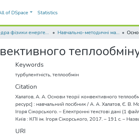
All of DSpace
Statistics
Кафедра фізики енергетичних систем (ФЕС)
Навчально-методичні матеріали (ФЕС)
нвективного теплообмін
Keywords
турбулентність
,
теплообмін
Citation
Халатов, А. А. Основи теорії конвективного теплоо
ресурс] : навчальний посібник / А. А. Халатов, Є. В. Мо
Ігоря Сікорського. – Електронні текстові дані (1 файл
Київ : КПІ ім. Ігоря Сікорського, 2017. – 191 с. – Назв
URI