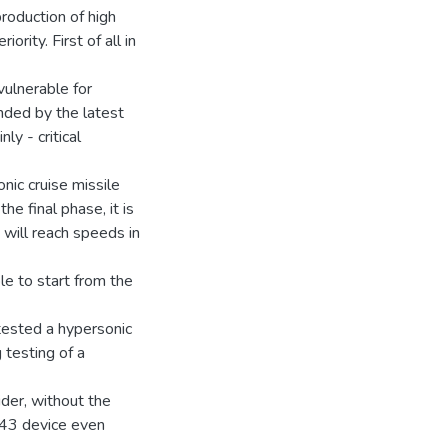
production of high
rity. First of all in
vulnerable for
ended by the latest
y - critical
nic cruise missile
e final phase, it is
will reach speeds in
le to start from the
 tested a hypersonic
 testing of a
der, without the
-43 device even