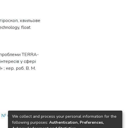
гіроскоп
,
хвильове
technology
,
float
 і проблеми TERRA-
нтересів у сфері
; кер. роб. В. М.
і № 6.6 НТБ)
We collect and process your personal information for the
following purposes:
Authentication, Preferences,