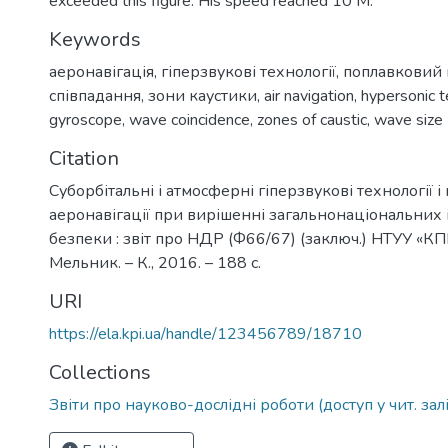
exceeded this figure. His speed reached 10 M.
Keywords
аеронавігація
,
гіперзвукові технології
,
поплавковий 
співпадання
,
зони каустики
,
air navigation
,
hypersonic 
gyroscope
,
wave coincidence
,
zones of caustic
,
wave size
Citation
Суборбітальні і атмосферні гіперзвукові технології
аеронавігації при вирішенні загальнонаціональних і
безпеки : звіт про НДР (Ф66/67) (заключ.) НТУУ «КПІ» 
Мельник. – К., 2016. – 188 с.
URI
https://ela.kpi.ua/handle/123456789/18710
Collections
Звіти про науково-дослідні роботи (доступ у чит. зал