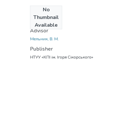
No
Date
Thumbnail
2016
Available
Advisor
Мельник, В. М.
Publisher
НТУУ «КПІ ім. Ігоря Сікорського»