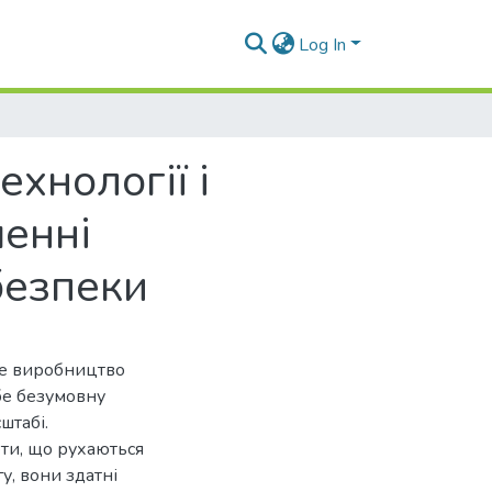
Log In
ехнології і
шенні
безпеки
не виробництво
бе безумовну
штабі.
ети, що рухаються
у, вони здатні