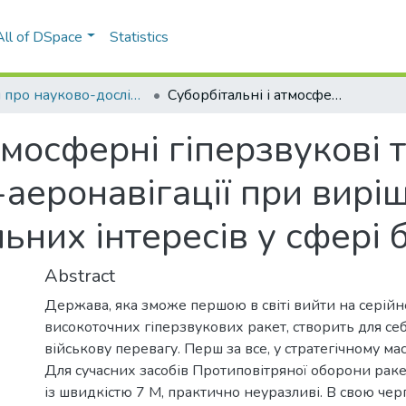
All of DSpace
Statistics
Звіти про науково-дослідні роботи (доступ у чит. залі № 6.6 НТБ)
Суборбітальні і атмосферні гіперзвукові технології і проблеми TERRA-аеронавігації при вирішенні загальнонаціональних інтересів у сфері безпеки
тмосферні гіперзвукові т
еронавігації при вирі
ьних інтересів у сфері 
Abstract
Держава, яка зможе першою в світі вийти на серій
високоточних гіперзвукових ракет, створить для се
військову перевагу. Перш за все, у стратегічному мас
Для сучасних засобів Протиповітряної оборони рак
із швидкістю 7 М, практично неуразливі. В свою черг