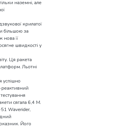
ільки наземні, але
ної
адзвукової крилатої
зи більшою за
 нова її
осягне швидкості у
іту. Ця ракета
 платформ. Льотні
я успішно
о-реактивний
 тестування
кети сягала 6,4 М.
51 Waverider,
ідний
оказник. Його