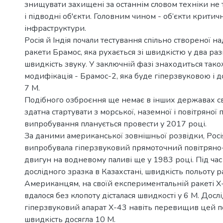
знищувати захищені за останнім словом техніки не т
і підводні об'єкти. Головним чином - об’єкти критич
інфраструктури.
Росія й Індія почали тестування спільно створеної н
ракети Брамос, яка рухається зі швидкістю у два ра
швидкість звуку. У заключній фазі знаходиться також
модифікація - Брамос-2, яка буде гіперзвуковою і д
7 М.
Подібного озброєння ще немає в інших державах св
здатна стартувати з морської, наземної і повітряної
випробування планується провести у 2017 році.
За даними американської зовнішньої розвідки, Росі
випробувала гіперзвуковий прямоточний повітрян
двигун на водневому паливі ще у 1983 році. Під час
дослідного зразка в Казахстані, швидкість польоту ра
Американцям, на своїй експериментальній ракеті Х-
вдалося без клопоту дісталася швидкості у 6 М. Досл
гіперзвуковий апарат Х-43 навіть перевищив цей п
швидкість досягла 10 М.