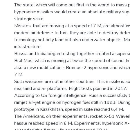
The state, which will come out first in the world to mass 
hypersonic missiles would create an absolute military superio
strategic scale.
Missiles, that are moving at a speed of 7 М, are almost in
modern air defense. In turn, they are able to destroy def
technology not only land but also underwater objects. Mainl
infrastructure.
Russia and India began testing together created a superso
BrahMos, which is moving at twice the speed of sound. In th
also a new modification - Bramos-2 hypersonic and which 
7 М.
Such weapons are not in other countries. This missile is ab
sea, land and air platforms. Flight tests planned in 2017.
According to US foreign intelligence, Russia successfully
ramjet air-jet engine on hydrogen fuel still in 1983. During
prototype in Kazakhstan, speed missile reached 6,4 М.
The Americans, on their experimental rocket X-51 Waveri
hassle reached speed in 6 М. Experimental hypersonic X