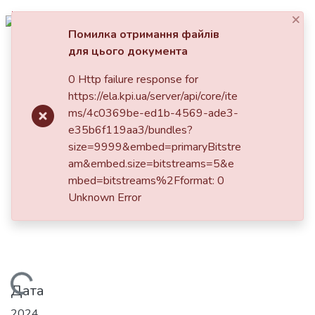
×
Увійти
Помилка отримання файлів
для цього документа
Фонди та зібрання
Головна
0 Http failure response for
Пошук за критеріями
https://ela.kpi.ua/server/api/core/ite
Вступ до технологій штучного
ms/4c0369be-ed1b-4569-ade3-
інтелекту. Курс лекцій
e35b6f119aa3/bundles?
size=9999&embed=primaryBitstre
am&embed.size=bitstreams=5&e
mbed=bitstreams%2Fformat: 0
Unknown Error
Вантажиться...
Дата
2024