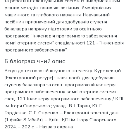
та роботи інтелектуальних систем із використанням
різних методів, таких як: логічних, ймовірнісних,
машинного та глибокого навчання. Навчальний
посібник призначений для здобувачів ступеня
бакалавра напряму підготовки за освітньою
програмою “Інженерія програмного забезпечення
комп’ютерних систем” спеціальності 121 - “Інженерія
програмного забезпечення”.
Бібліографічний опис
Вступ до технологій штучного інтелекту. Курс лекцій
[Електронний ресурс] : навч. посіб. для здобувачів
ступеня бакалавра за освіт. програмою «Інженерія
програмного забезпечення комп’ютерних систем»
спец. 121 Інженерія програмного забезпечення / КПІ
ім. Ігоря Сікорського ; уклад.: В. І. Таран, Ю. Г.
Гордієнко, С. Г. Стіренко. – Електронні текстові дані
(1 файл: 8 Мбайт). – Київ : КПІ ім. Ігоря Сікорського,
2024. – 202 с. – Назва з екрана.