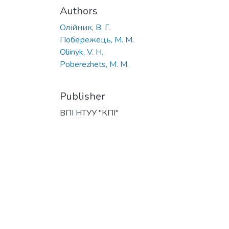
Authors
Олійник, В. Г.
Побережець, М. М.
Oliinyk, V. H.
Poberezhets, M. M.
Publisher
ВПІ НТУУ "КПІ"