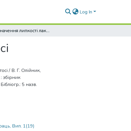
Log In
Визначення липкості лакового шару в стосі
сі
сі / В. Г. Олійник,
 : збірник
Бібліогр.: 5 назв.
раць, Вип. 1(19)