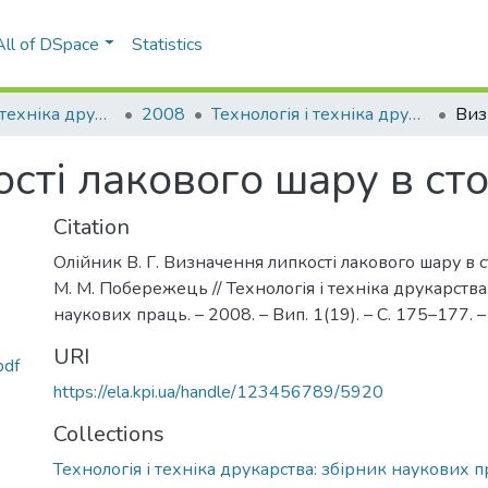
All of DSpace
Statistics
Технологія і техніка друкарства
2008
Технологія і техніка друкарства: збірник наукових праць, Вип. 1(19)
сті лакового шару в сто
Citation
Олійник В. Г. Визначення липкості лакового шару в сто
М. М. Побережець // Технологія і техніка друкарства
наукових праць. – 2008. – Вип. 1(19). – С. 175–177. – 
URI
pdf
https://ela.kpi.ua/handle/123456789/5920
Collections
Технологія і техніка друкарства: збірник наукових п