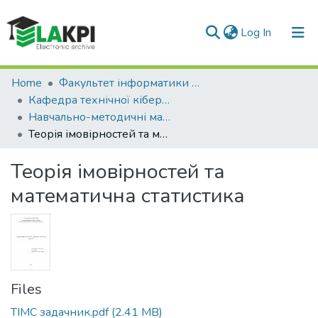
(current)
Log In
Communities & Collections
Home
Факультет інформатики та обчислювальної техніки (ФІОТ)
Кафедра технічної кібернетики (КТК)
All of DSpace
Навчально-методичні матеріали (КТК)
Теорія імовірностей та математична статистика
Statistics
Теорія імовірностей та
математична статистика
Files
TIMC задачник.pdf
(2.41 MB)