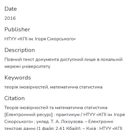
Date
2016
Publisher
НТУУ «КПІ ім. Ігоря Сікорського»
Description
Повний текст документа доступний лише в локальній
мережі університету
Keywords
теорія імовірностей
,
математична статистика
Citation
Теорія імовірностей та математична статистика
[Електронний ресурс] : практикум / НТУУ «КПІ ім. Ігоря
Сікорського» ; уклад. Т. А. Ліхоузова. – Електронні
текстові данні (1 файл: 2,41 Кбайт). – Київ : НТУУ «КПІ