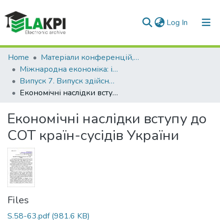
(current)
Log In
Communities & Collections
Home
Матеріали конференцій, семінарів і т.п.
Міжнародна економіка: інтеграція науки та практики
All of DSpace
Випуск 7. Випуск здійснено у рамках засідання Круглого столу на тему: «Соціальна відповідальність бізнесу: стратегії та пріоритети» від 16 листопада 2017 р.
Економічні наслідки вступу до СОТ країн-сусідів України
Statistics
Економічні наслідки вступу до
СОТ країн-сусідів України
Files
S.58-63.pdf
(981.6 KB)