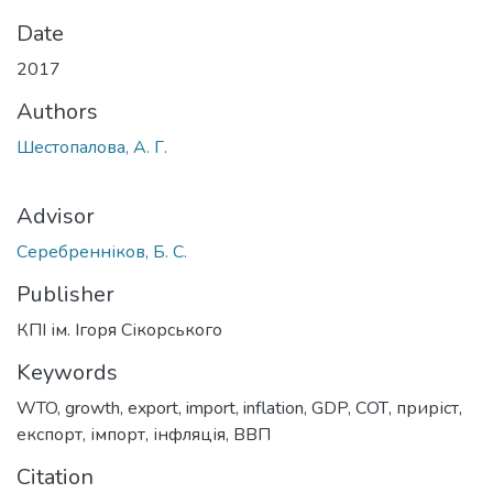
Date
2017
Authors
Шестопалова, А. Г.
Advisor
Серебренніков, Б. С.
Publisher
КПІ ім. Ігоря Сікорського
Keywords
WTO
,
growth
,
export
,
import
,
inflation
,
GDP
,
СОТ
,
приріст
,
експорт
,
імпорт
,
інфляція
,
ВВП
Citation