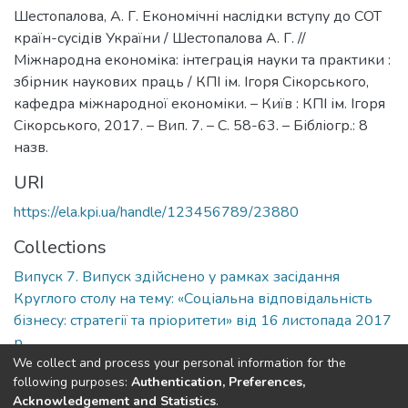
Шестопалова, А. Г. Економічні наслідки вступу до СОТ
країн-сусідів України / Шестопалова А. Г. //
Міжнародна економіка: інтеграція науки та практики :
збірник наукових праць / КПІ ім. Ігоря Сікорського,
кафедра міжнародної економіки. – Київ : КПІ ім. Ігоря
Сікорського, 2017. – Вип. 7. – С. 58-63. – Бібліогр.: 8
назв.
URI
https://ela.kpi.ua/handle/123456789/23880
Collections
Випуск 7. Випуск здійснено у рамках засідання
Круглого столу на тему: «Соціальна відповідальність
бізнесу: стратегії та пріоритети» від 16 листопада 2017
р.
We collect and process your personal information for the
following purposes:
Authentication, Preferences,
Full item page
Acknowledgement and Statistics
.