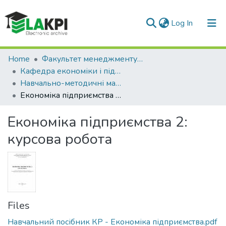
(current)
Log In
Communities & Collections
Home
Факультет менеджменту та маркетингу (ФММ)
Кафедра економіки і підприємництва (КЕП)
All of DSpace
Навчально-методичні матеріали (КЕП)
Економіка підприємства 2: курсова робота
Statistics
Економіка підприємства 2:
курсова робота
Files
Навчальний посібник КР - Економіка підприємства.pdf