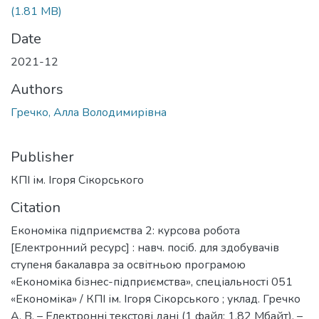
(1.81 MB)
Date
2021-12
Authors
Гречко, Алла Володимирівна
Publisher
КПІ ім. Ігоря Сікорського
Citation
Економіка підприємства 2: курсова робота
[Електронний ресурс] : навч. посіб. для здобувачів
ступеня бакалавра за освітньою програмою
«Економіка бізнес-підприємства», спеціальності 051
«Економіка» / КПІ ім. Ігоря Сікорського ; уклад. Гречко
А. В. – Електронні текстові дані (1 файл: 1,82 Мбайт). –