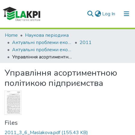
(current)
Log In
Communities & Collections
Home
Наукова періодика
Актуальні проблеми економіки та управління
2011
All of DSpace
Актуальні проблеми економіки та управління: збірник наукових праць молодих вчених, Вип. 5
Управління асортиментною політикою підприємства
Statistics
Управління асортиментною
політикою підприємства
Files
2011_3_6_Maslakova.pdf
(155.43 KB)