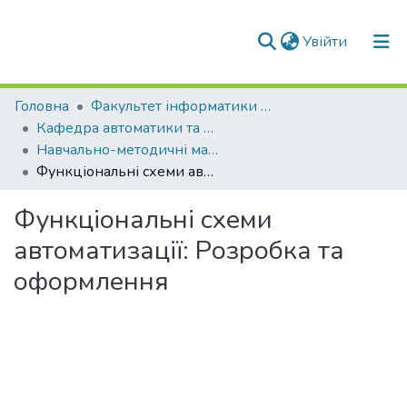
(current)
Увійти
Фонди та зібрання
Головна
Факультет інформатики та обчислювальної техніки (ФІОТ)
Кафедра автоматики та управління в технічних системах (АУТС)
Пошук за критеріями
Навчально-методичні матеріали (АУТС)
Функціональні схеми автоматизації: Розробка та оформлення
Статистика
Функціональні схеми
автоматизації: Розробка та
оформлення