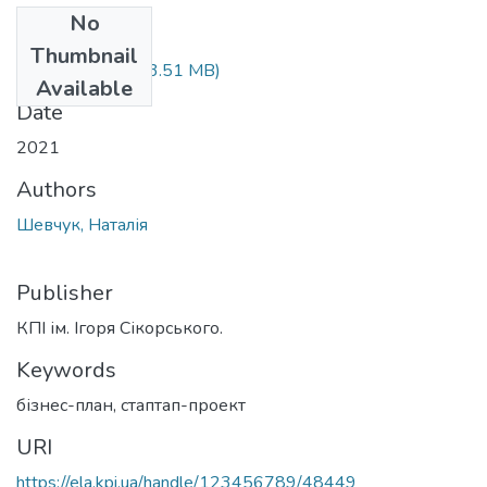
No
Files
Thumbnail
Lektsiia_6.pptm
(3.51 MB)
Available
Date
2021
Authors
Шевчук, Наталія
Publisher
КПІ ім. Ігоря Сікорського.
Keywords
бізнес-план
,
стаптап-проект
URI
https://ela.kpi.ua/handle/123456789/48449