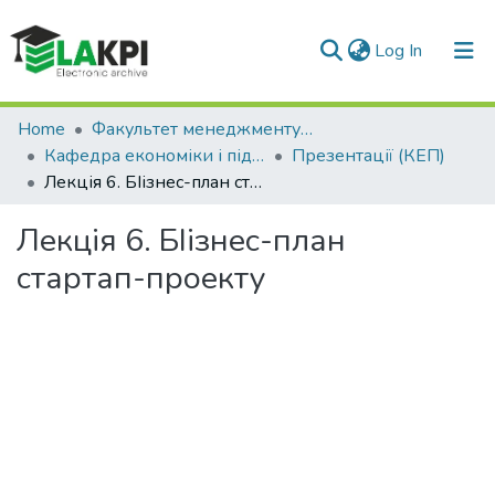
(current)
Log In
Communities & Collections
Home
Факультет менеджменту та маркетингу (ФММ)
Кафедра економіки і підприємництва (КЕП)
Презентації (КЕП)
All of DSpace
Лекція 6. БІізнес-план стартап-проекту
Statistics
Лекція 6. БІізнес-план
стартап-проекту