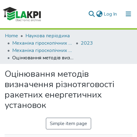
(current)
Log In
Communities & Collections
Home
Наукова періодика
Механіка гіроскопічних систем
2023
All of DSpace
Механіка гіроскопічних систем: науково-технічний збірник, Вип. 45
Оцінювання методів визначення різнотяговості ракетних енергетичних установок
Statistics
Оцінювання методів
визначення різнотяговості
ракетних енергетичних
установок
Simple item page