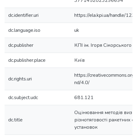
3771452023296694
dc.identifier.uri
https://ela.kpi.ua/handle/
dc.language.iso
uk
dc.publisher
КПІ ім. Ігоря Сікорського
dc.publisher.place
Київ
https://creativecommons.org/
dc.rights.uri
nd/4.0/
dc.subject.udc
681.121
Оцінювання методів визн
dc.title
різнотяговості ракетних 
установок