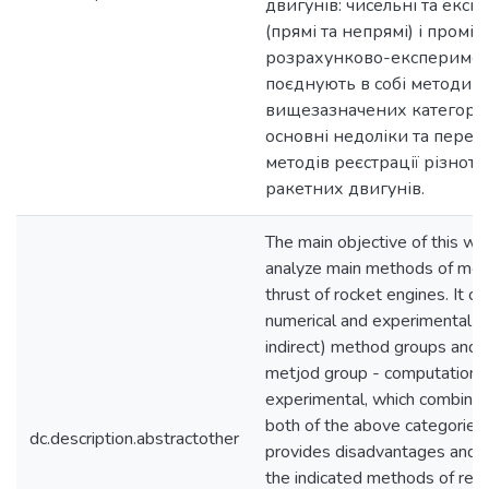
двигунів: чисельні та екс
(прямі та непрямі) і проміж
розрахунково-експеримент
поєднують в собі методи і
вищезазначених категорій
основні недоліки та перев
методів реєстрації різнотя
ракетних двигунів.
The main objective of this wo
analyze main methods of mea
thrust of rocket engines. It c
numerical and experimental (d
indirect) method groups and 
metjod group - computationa
experimental, which combine
both of the above categories
dc.description.abstractother
provides disadvantages and 
the indicated methods of regi