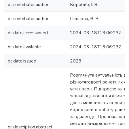
dc.contributor.author
Коробко, І. В.
dc.contributor.author
Павлова, В. В.
dc.date.accessioned
2024-03-18T13:06:23Z
dc.date.available
2024-03-18T13:06:23Z
dc.date.issued
2023
Розглянута актуальність в
різнотяговості ракетних 
установок. Підкреслено, 
задачі оцінювання асиметр
дасть можливість вносити 
корективи в роботу ракет
заздалегідь. Проаналізован
методи вимірювання тяги
dc.description.abstract