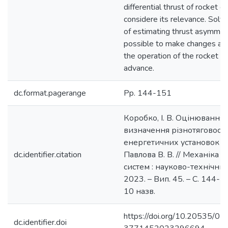
differential thrust of rocket 
considere its relevance. Solv
of estimating thrust asymmetr
possible to make changes and
the operation of the rocket en
advance.
dc.format.pagerange
Pp. 144-151
Коробко, І. В. Оцінювання 
визначення різнотяговості
енергетичних установок / К
dc.identifier.citation
Павлова В. В. // Механіка г
систем : науково-технічний
2023. – Вип. 45. – С. 144-15
10 назв.
https://doi.org/10.20535/02
dc.identifier.doi