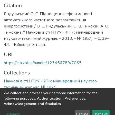
Citation
Яндульський О. С. Підвищення ефективності
автоматичного частотного розвантаження
енергосистеми / О. С. Яндульський, О. В. Тимохін, А. О.
Тимохіна // Наукові вісті НТУУ «КПІ» : міжнародний
науково-технічний журнал. – 2013. – № 1(87). – С. 39–
43. – Бібліогр.: 9 назв.
URI
https://ela.kpi.ua/handle/123456789/7065
Collections
Наукові вісті НТУУ «КПІ»: міжнародний науково-
технічний журнал, № 1(87)
We collect and process your personal information for the
following purposes:
Authentication, Preferences,
Full item page
Acknowledgement and Statistics
.
DSpace software
copyright © 2002-2026
LYRASIS
Customize
Decline
That's ok