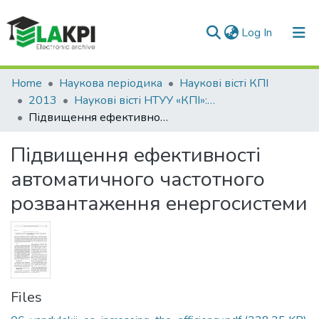
(current)
Log In
Communities & Collections
Home
Наукова періодика
Наукові вісті КПІ
2013
Наукові вісті НТУУ «КПІ»: міжнародний науково-технічний журнал, № 1(87)
All of DSpace
Підвищення ефективності автоматичного частотного розвантаження енергосистеми
Statistics
Підвищення ефективності
автоматичного частотного
розвантаження енергосистеми
Files