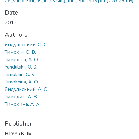
06_yandulskii_os_increasing_the_efficiency.pdf
(228.25 KB)
Date
2013
Authors
Яндульський, О. С.
Тимохін, О. В.
Тимохіна, А. О.
Yandulskii, O. S.
Timokhin, O. V.
Timokhina, A. O.
Яндульський, А. С.
Тимохин, А. В.
Тимохина, А. А.
Publisher
НТУУ «КПІ»