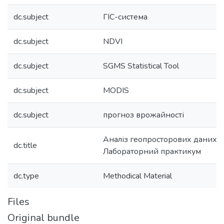
dc.subject
ГІС-система
dc.subject
NDVI
dc.subject
SGMS Statistical Tool
dc.subject
MODIS
dc.subject
прогноз врожайності
Аналіз геопросторових даних.
dc.title
Лабораторний практикум
dc.type
Methodical Material
Files
Original bundle