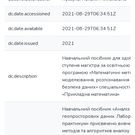
dc.date.accessioned
2021-08-29T06:34:51Z
dc.date.available
2021-08-29T06:34:51Z
dc.date.issued
2021
Навчальний посібник для здобу
ступеня магістра за освітньою
програмою «Математичні мето
dc.description
моделювання, розпізнавання об
безпека даних» спеціальності 
«Прикладна математика»
Навчальний посібник «Аналіз
геопросторових даних. Лабора
практикум» присвячено вивче
методів та алгоритмів аналізу