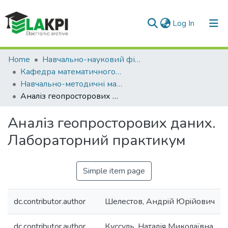
(current)
Log In
Communities & Collections
Home
Навчально-науковий фізико-технічний інститут (НН ФТІ)
Кафедра математичного моделювання та аналізу даних (ММАД)
All of DSpace
Навчально-методичні матеріали (ММАД)
Аналіз геопросторових даних. Лабораторний практикум
Statistics
Аналіз геопросторових даних.
Лабораторний практикум
Simple item page
dc.contributor.author
Шелестов, Андрiй Юрiйович
dc.contributor.author
Куссуль, Наталія Миколаївна