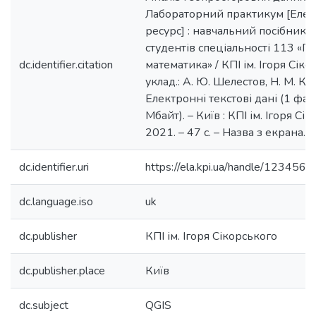
Лабораторний практикум [Еле
ресурс] : навчальний посібник 
студентів спеціальності 113 «
dc.identifier.citation
математика» / КПІ ім. Ігоря Сіко
уклад.: А. Ю. Шелестов, Н. М. Кус
Електронні текстові дані (1 фай
Мбайт). – Київ : КПІ ім. Ігоря Сі
2021. – 47 с. – Назва з екрана.
dc.identifier.uri
https://ela.kpi.ua/handle/12345
dc.language.iso
uk
dc.publisher
КПІ ім. Ігоря Сікорського
dc.publisher.place
Київ
dc.subject
QGIS