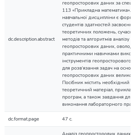
геопросторових даних за спец
113 «Прикладна математика». 
навчальної дисципліни є форму
студентів здатностей засвоєння
теоретичних положень, сучасн
dc.description.abstract
методів та алгоритмів аналізу
геопросторових даних, оволоді
практичними навичками викор
інструментів геопросторового а
для розв’язання задач на основі
геопросторових даних великого
Посібник містить необхідний
теоретичний матеріал, приклад
програм, а також завдання для
виконання лабораторного прак
dc.format.page
47 с.
Аналіз геопросторових даних.