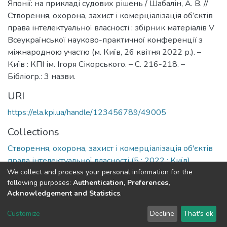
Японії: на прикладі судових рішень / Шабалін, А. В. //
Створення, охорона, захист і комерціалізація об’єктів
права інтелектуальної власності : збірник матеріалів V
Всеукраїнської науково-практичної конференції з
міжнародною участю (м. Київ, 26 квітня 2022 р.). –
Київ : КПІ ім. Ігоря Сікорського. – С. 216-218. –
Бібліогр.: 3 назви.
URI
https://ela.kpi.ua/handle/123456789/49005
Collections
Створення, охорона, захист і комерціалізація об'єктів
права інтелектуальної власності (5 ; 2022 ; Київ)
We collect and process your personal information for the
following purposes:
Authentication, Preferences,
Full item page
Acknowledgement and Statistics
.
DSpace software
copyright © 2002-2026
LYRASIS
Customize
Decline
That's ok
Cookie settings
Send Feedback