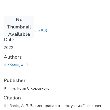
No
Files
Thumbnail
P216-218.doc
(46.5 KB)
Available
Date
2022
Authors
Шабалін, А. В.
Publisher
КПІ ім. Ігоря Сікорського
Citation
Шабалін, А. В. Захист права інтелектуальної власності в