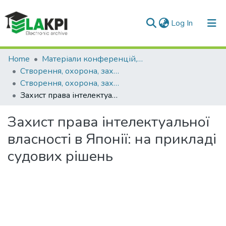
(current)
Log In
Communities & Collections
Home
Матеріали конференцій, семінарів і т.п.
Створення, охорона, захист і комерціалізація об'єктів права інтелектуальної власності
All of DSpace
Створення, охорона, захист і комерціалізація об'єктів права інтелектуальної власності (5 ; 2022 ; Київ)
Захист права інтелектуальної власності в Японії: на прикладі судових рішень
Statistics
Захист права інтелектуальної
власності в Японії: на прикладі
судових рішень