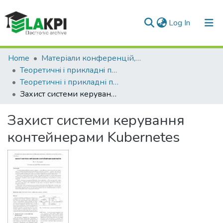
(current)
Log In
Communities & Collections
Home
Матеріали конференцій, семінарів і т.п.
Теоретичнi i прикладнi проблеми фiзики, математики та інформатики
All of DSpace
Теоретичні і прикладні проблеми фізики, математики та інформатики (22 ; 2024 ; Київ)
Захист системи керування контейнерами Kubernetes
Statistics
Захист системи керування
контейнерами Kubernetes