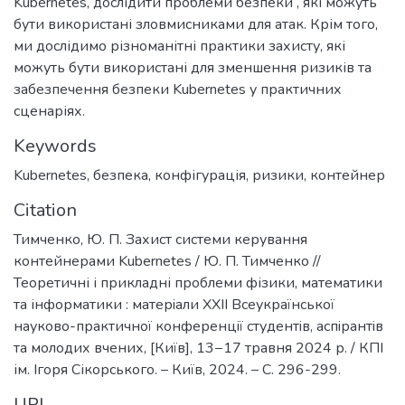
Kubernetes, дослідити проблеми безпеки , які можуть
бути використані зловмисниками для атак. Крім того,
ми дослідимо різноманітні практики захисту, які
можуть бути використані для зменшення ризиків та
забезпечення безпеки Kubernetes у практичних
сценаріях.
Keywords
Kubernetes
,
безпека
,
конфігурація
,
ризики
,
контейнер
Citation
Тимченко, Ю. П. Захист системи керування
контейнерами Kubernetes / Ю. П. Тимченко //
Теоретичні і прикладні проблеми фізики, математики
та інформатики : матерiали XXII Всеукраїнської
науково-практичної конференцiї студентiв, аспiрантiв
та молодих вчених, [Київ], 13−17 травня 2024 р. / КПІ
ім. Ігоря Сікорського. – Київ, 2024. – С. 296-299.
URI