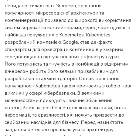
невиданої складності. Зокрема, зростання
популярності мікросервісної архітектури та
контейнеризації призвело до широкого використання
систем керування контейнерами, серед яких однією з
найбільш популярних є Kubernetes. Kubernetes,
розроблений компанією Google, став де-факто
стандартом для оркестрації контейнерів у хмарних
середовищах та віртуалізованих інфраструктурах.
Його потужність та гнучкість в комбінації з відкритим
джерелом робить його вельми привабливим для
розробників та адміністраторів. Однак, зростання
популярності Kubernetes також приносить з собою нові
виклики у сфері кібербезпеки. З великими
можливостями приходить і значне збільшення
потенційних загроз безпеці, включаючи атаки, витік
інформації, та вразливості, які можуть призвести до
серйозних наслідків для бізнесу. Перед нами стоїть
завдання ретельно проаналізувати архітектуру