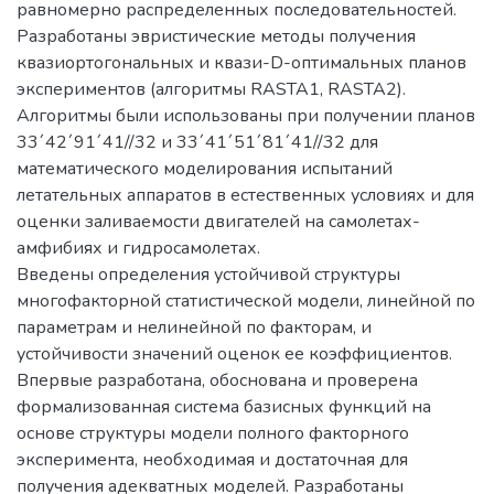
равномерно распределенных последовательностей.
Разработаны эвристические методы получения
квазиортогональных и квази-D-оптимальных планов
экспериментов (алгоритмы RASTA1, RASTA2).
Алгоритмы были использованы при получении планов
33´42´91´41//32 и 33´41´51´81´41//32 для
математического моделирования испытаний
летательных аппаратов в естественных условиях и для
оценки заливаемости двигателей на самолетах-
амфибиях и гидросамолетах.
Введены определения устойчивой структуры
многофакторной статистической модели, линейной по
параметрам и нелинейной по факторам, и
устойчивости значений оценок ее коэффициентов.
Впервые разработана, обоснована и проверена
формализованная система базисных функций на
основе структуры модели полного факторного
эксперимента, необходимая и достаточная для
получения адекватных моделей. Разработаны