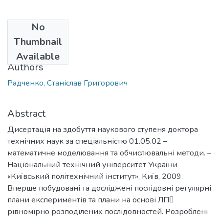
No
Date
Thumbnail
2009
Available
Authors
Радченко, Станіслав Григорович
Abstract
Дисертація на здобуття наукового ступеня доктора
технічних наук за спеціальністю 01.05.02 –
математичне моделювання та обчислювальні методи. –
Національний технічний університет України
«Київський політехнічний інститут», Київ, 2009.
Вперше побудовані та досліджені послідовні регулярні
плани експериментів та плани на основі ЛП
рівномірно розподілених послідовностей. Розроблені