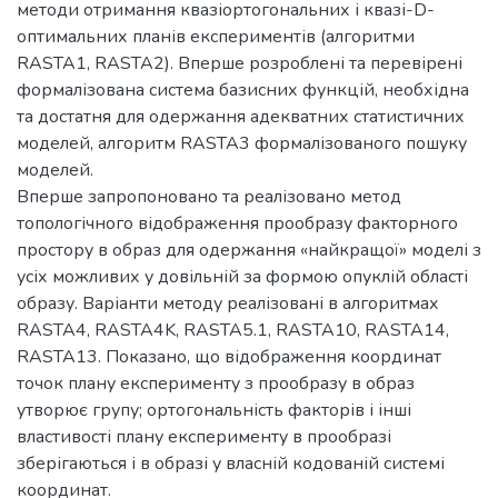
методи отримання квазіортогональних і квазі-D-
оптимальних планів експериментів (алгоритми
RASTA1, RASTA2). Вперше розроблені та перевірені
формалізована система базисних функцій, необхідна
та достатня для одержання адекватних статистичних
моделей, алгоритм RASTA3 формалізованого пошуку
моделей.
Вперше запропоновано та реалізовано метод
топологічного відображення прообразу факторного
простору в образ для одержання «найкращої» моделі з
усіх можливих у довільній за формою опуклій області
образу. Варіанти методу реалізовані в алгоритмах
RASTA4, RASTA4K, RASTA5.1, RASTA10, RASTA14,
RASTA13. Показано, що відображення координат
точок плану експерименту з прообразу в образ
утворює групу; ортогональність факторів і інші
властивості плану експерименту в прообразі
зберігаються і в образі у власній кодованій системі
координат.