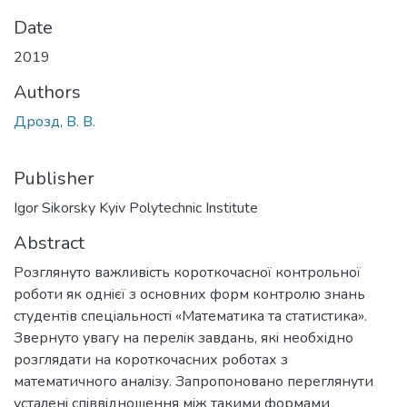
Date
2019
Authors
Дрозд, В. В.
Publisher
Igor Sikorsky Kyiv Polytechnic Institute
Abstract
Розглянуто важливiсть короткочасної контрольної
роботи як однiєї з основних форм контролю знань
студентiв спецiальноcтi «Математика та статистика».
Звернуто увагу на перелiк завдань, якi необхiдно
розглядати на короткочасних роботах з
математичного аналiзу. Запропоновано переглянути
усталенi спiввiдношення мiж такими формами