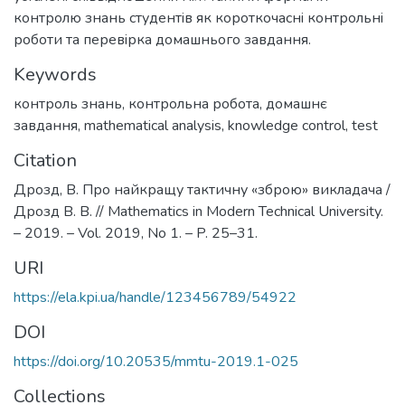
контролю знань студентiв як короткочаснi контрольнi
роботи та перевiрка домашнього завдання.
Keywords
контроль знань
,
контрольна робота
,
домашнє
завдання
,
mathematical analysis
,
knowledge control
,
test
Citation
Дрозд, В. Про найкращу тактичну «зброю» викладача /
Дрозд В. В. // Mathematics in Modern Technical University.
– 2019. – Vol. 2019, No 1. – P. 25–31.
URI
https://ela.kpi.ua/handle/123456789/54922
DOI
https://doi.org/10.20535/mmtu-2019.1-025
Collections