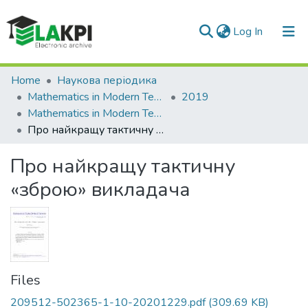
(current)
Log In
Communities & Collections
Home
Наукова періодика
Mathematics in Modern Technical University
2019
All of DSpace
Mathematics in Modern Technical University, Vol. 2019, No 1
Про найкращу тактичну «зброю» викладача
Statistics
Про найкращу тактичну
«зброю» викладача
Files
209512-502365-1-10-20201229.pdf
(309.69 KB)