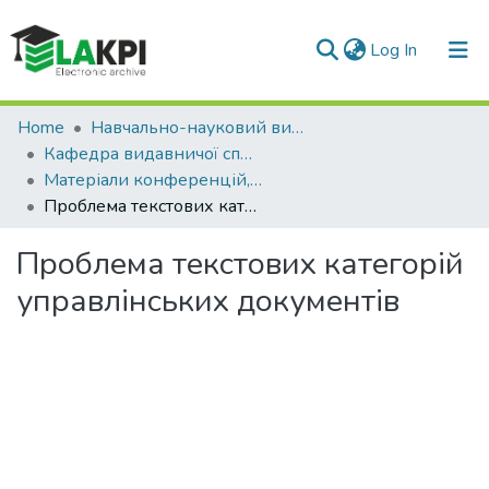
(current)
Log In
Communities & Collections
Home
Навчально-науковий видавничо-полiграфiчний інститут (НН ВПІ)
Кафедра видавничої справи та редагування (ВСР)
All of DSpace
Матеріали конференцій, семінарів і т.і. (ВСР)
Проблема текстових категорій управлінських документів
Statistics
Проблема текстових категорій
управлінських документів