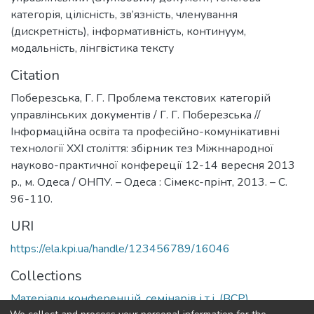
категорія
,
цілісність
,
зв’язність
,
членування
(дискретність)
,
інформативність
,
континуум
,
модальність
,
лінгвістика тексту
Citation
Поберезська, Г. Г. Проблема текстових категорій
управлінських документів / Г. Г. Поберезська //
Інформаційна освіта та професійно-комунікативні
технології ХХІ століття: збірник тез Міжннародної
науково-практичної конфереції 12-14 вересня 2013
р., м. Одеса / ОНПУ. – Одеса : Сімекс-прінт, 2013. – С.
96-110.
URI
https://ela.kpi.ua/handle/123456789/16046
Collections
Матеріали конференцій, семінарів і т.і. (ВСР)