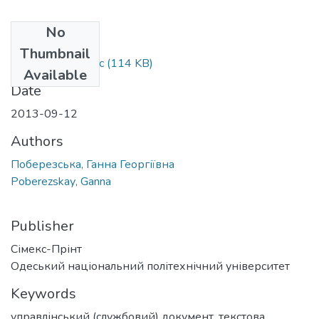
No
Files
Thumbnail
problema_text.doc
(114 KB)
Available
Date
2013-09-12
Authors
Поберезська, Ганна Георгіївна
Poberezskaу, Gаnna
Publisher
Сімекс-Прінт
Одеський національний політехнічний університет
Keywords
управлінський (службовий) документ
,
текстова