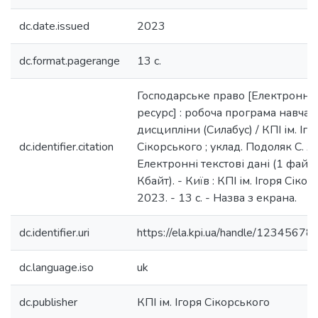
dc.date.issued
2023
dc.format.pagerange
13 с.
Господарське право [Електронни
ресурс] : робоча програма навчал
дисципліни (Силабус) / КПІ ім. Іго
dc.identifier.citation
Сікорського ; уклад. Подоляк С. А.
Електронні текстові дані (1 файл:
Кбайт). - Київ : КПІ ім. Ігоря Сікор
2023. - 13 с. - Назва з екрана.
dc.identifier.uri
https://ela.kpi.ua/handle/1234567
dc.language.iso
uk
dc.publisher
КПІ ім. Ігоря Сікорського