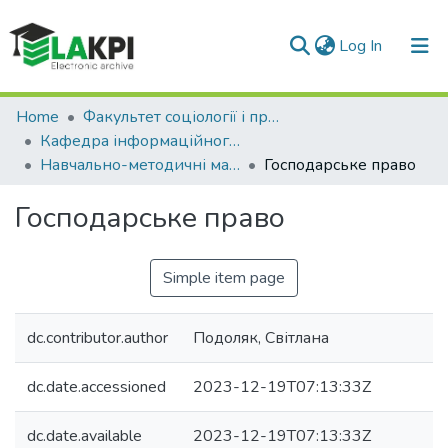
(current)
Log In
Communities & Collections
Home
Факультет соціології і права (ФСП)
Кафедра інформаційного, господарського та адміністративного права (КІГАП)
All of DSpace
Навчально-методичні матеріали (КІГАП)
Господарське право
Statistics
Господарське право
Simple item page
dc.contributor.author
Подоляк, Світлана
dc.date.accessioned
2023-12-19T07:13:33Z
dc.date.available
2023-12-19T07:13:33Z