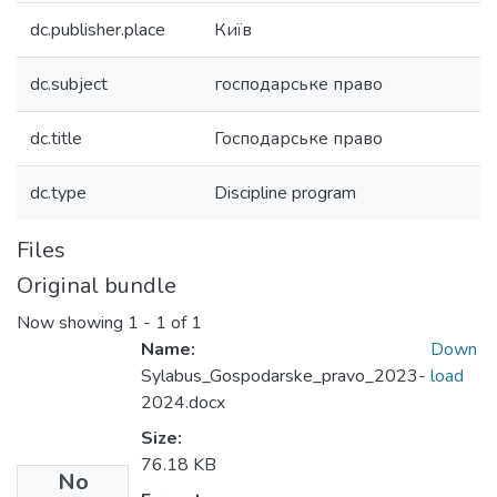
dc.publisher.place
Київ
dc.subject
господарське право
dc.title
Господарське право
dc.type
Discipline program
Files
Original bundle
Now showing
1 - 1 of 1
Name:
Down
Sylabus_Gospodarske_pravo_2023-
load
2024.docx
Size:
76.18 KB
No