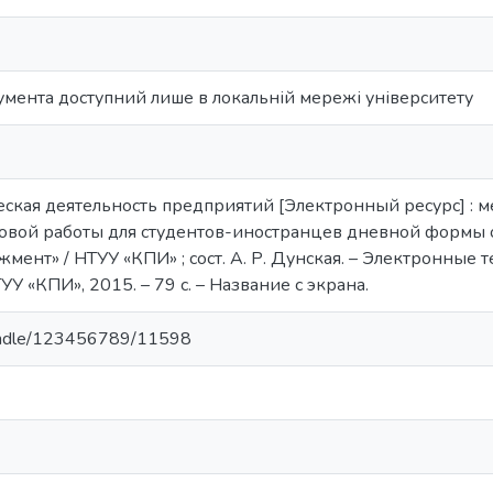
умента доступний лише в локальній мережі університету
кая деятельность предприятий [Электронный ресурс] : м
вой работы для студентов-иностранцев дневной формы 
ент» / НТУУ «КПИ» ; сост. А. Р. Дунская. – Электронные 
ТУУ «КПИ», 2015. – 79 с. – Название с экрана.
/handle/123456789/11598