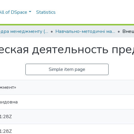
All of DSpace
Statistics
Кафедра менеджменту (КМ)
Навчально-методичні матеріали (КМ)
ская деятельность пре
Simple item page
жмент»
шидовна
1:28Z
1:28Z