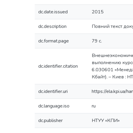
dc.date.issued
2015
dc.description
Повний текст док
dc.format.page
79 с.
Внешнеэкономичес
выполнению курсо
dc.identifier.citation
6.030601 «Менеджм
Кбайт). – Киев : Н
dc.identifier.uri
https://ela.kpi.ua
dc.language.iso
ru
dc.publisher
НТУУ «КПИ»