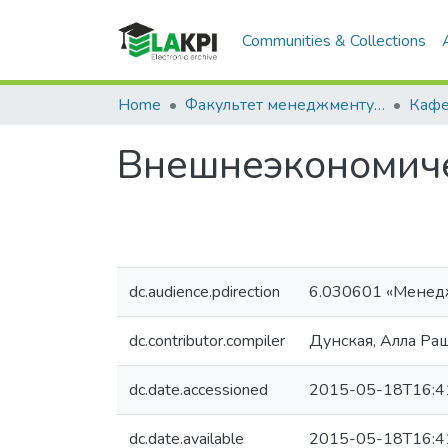
Communities & Collections
Home
Факультет менеджменту та маркетингу (ФММ)
Внешнеэкономиче
dc.audience.pdirection
6.030601 «Менед
dc.contributor.compiler
Дунская, Алла Ра
dc.date.accessioned
2015-05-18T16:4
dc.date.available
2015-05-18T16:4