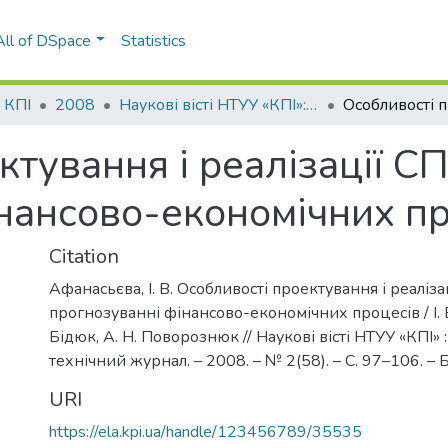
All of DSpace
Statistics
і КПІ
2008
Наукові вісті НТУУ «КПІ»: науково-технічний журнал, № 2(58)
ктування і реалізації С
нансово-економічних пр
Citation
Афанасьєва, І. В. Особливості проектування і реаліз
прогнозуванні фінансово-економічних процесів / І. В
Бідюк, А. Н. Поворознюк // Наукові вісті НТУУ «КПІ» 
технічний журнал. – 2008. – № 2(58). – С. 97–106. – Бі
URI
https://ela.kpi.ua/handle/123456789/35535