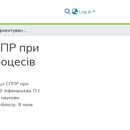
Log In
Особливості проектування і реалізації СППР при прогнозуванні фінансово-економічних процесів
ППР при
оцесів
ації СППР при
. Афанасьєва, П. І.
: науково-
бліогр.: 8 назв.