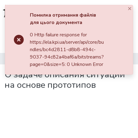
×
Увійти
Помилка отримання файлів
для цього документа
Фонди та зібрання
0 Http failure response for
Головна
Наукова періодика
https://ela.kpi.ua/server/api/core/bu
Системні дослідження та інформаційні технології
2013
Пошук за критеріями
ndles/bc4d2811-d8b8-494c-
Системні дослідження та інформаційні технології: науково-технічний журнал, № 1
9037-94c82a4baf6a/bitstreams?
О задаче описания ситуации на основе прототипов
Статистика
page=0&size=5: 0 Unknown Error
О задаче описания ситуации
на основе прототипов