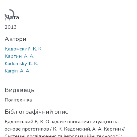
Вантажиться...
Дата
2013
Автори
Кадомский, К. К.
Каргин, А. А.
Kadomsky, K. K.
Kargin, А. А.
Видавець
Політехніка
Бібліографічний опис
Кадомський К. К. О задаче описания ситуации на
основе прототипов / К. К. Кадомский, А. А. Каргин //
Системні дослідження та інформаційні технології :