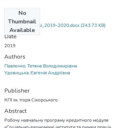
No
Files
Thumbnail
RNP_Rynok_pratsi_2019-2020.docx
(243.73 KB)
Available
Date
2019
Authors
Павленко, Тетяна Володимирівна
Удовицька, Євгенія Андріївна
Publisher
КПІ ім. Ігоря Сікорського
Abstract
Робочу навчальну програму кредитного модуля
«Соціально-економічні інститути та ринки праці»