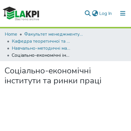
(current)
Log In
Communities & Collections
Home
Факультет менеджменту та маркетингу (ФММ)
Кафедра теоретичної та прикладної економіки (ТПЕ)
All of DSpace
Навчально-методичні матеріали (ТПЕ)
Соціально-економічні інститути та ринки праці
Statistics
Соціально-економічні
інститути та ринки праці