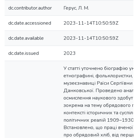
dc.contributor.author
Герус, Л. М.
dc.date.accessioned
2023-11-14T10:50:59Z
dc.date.available
2023-11-14T10:50:59Z
dc.date.issued
2023
У статті уточнено біографію укр
етнографині, фольклористки,
музеєзнавиці Раїси Сергiївни
Данковської. Проведено аналі
осмислення наукового здобутку
зокрема на тему обрядового пе
контексті історичних та суспіль
політичних реалій 1909–1930 р
Встановлено, що праці вченої, 
про обрядовий хліб, від перши