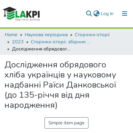
(current)
Log In
Communities & Collections
Home
Наукова періодика
Сторінки історії
2023
Сторінки історії: збірник наукових праць, Вип. 56
All of DSpace
Дослідження обрядового хліба українців у науковому надбанні Раїси Данковської (до 135-річчя від дня народження)
Statistics
Дослідження обрядового
хліба українців у науковому
надбанні Раїси Данковської
(до 135-річчя від дня
народження)
Simple item page