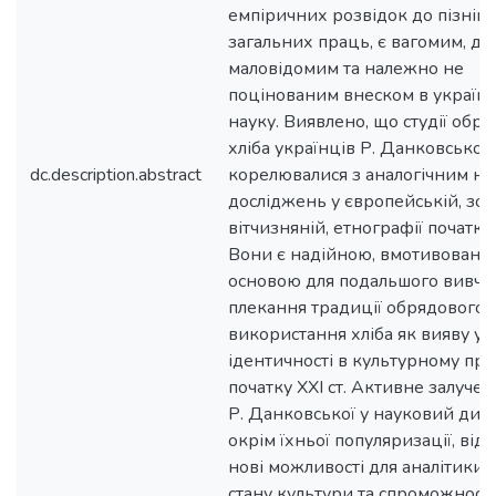
емпіричних розвідок до пізніш
загальних праць, є вагомим, дос
маловідомим та належно не
поцінованим внеском в українс
науку. Виявлено, що студії обр
хліба українців Р. Данковської
dc.description.abstract
корелювалися з аналогічним н
досліджень у європейській, зо
вітчизняній, етнографії початку 
Вони є надійною, вмотивовано
основою для подальшого вивче
плекання традиції обрядового
використання хліба як вияву ук
ідентичності в культурному про
початку ХХІ ст. Активне залуче
Р. Данковської у науковий диск
окрім їхньої популяризації, від
нові можливості для аналітики 
стану культури та спроможності