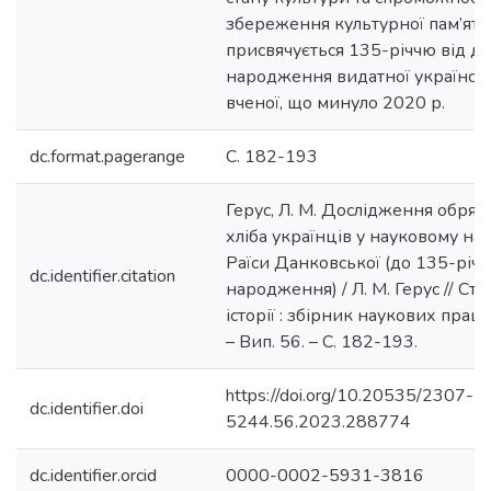
збереження культурної пам’яті.
присвячується 135-річчю від д
народження видатної українсь
вченої, що минуло 2020 р.
dc.format.pagerange
С. 182-193
Герус, Л. М. Дослідження обряд
хліба українців у науковому на
Раїси Данковської (до 135-річч
dc.identifier.citation
народження) / Л. М. Герус // Ст
історії : збірник наукових праць
– Вип. 56. – С. 182-193.
https://doi.org/10.20535/2307-
dc.identifier.doi
5244.56.2023.288774
dc.identifier.orcid
0000-0002-5931-3816