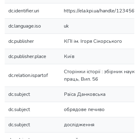
dc.identifier.uri
https://ela.kpi.ua/handle/12345
dc.language.iso
uk
dc.publisher
КПІ ім. Ігоря Сікорського
dc.publisher.place
Київ
Сторінки історії : збірник наук
dc.relation.ispartof
праць, Вип. 56
dc.subject
Раїса Данковська
dc.subject
обрядове печиво
dc.subject
дослідження