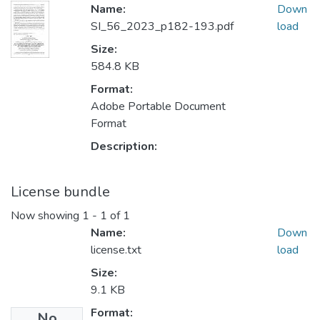
Name:
Down
SI_56_2023_p182-193.pdf
load
Size:
584.8 KB
Format:
Adobe Portable Document
Format
Description:
License bundle
Now showing
1 - 1 of 1
Name:
Down
license.txt
load
Size:
9.1 KB
Format:
No