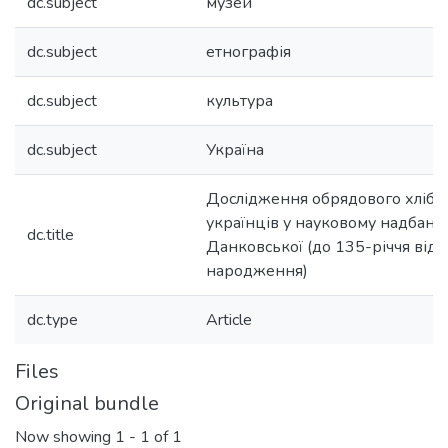
dc.subject
музей
dc.subject
етнографія
dc.subject
культура
dc.subject
Україна
Дослідження обрядового хліба
українців у науковому надбанні
dc.title
Данковської (до 135-річчя від 
народження)
dc.type
Article
Files
Original bundle
Now showing
1 - 1 of 1