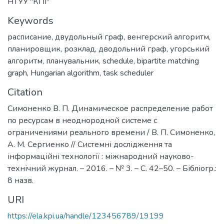
НТУУ "КПІ"
Keywords
расписание
,
двудольный граф
,
венгерский алгоритм
,
планировщик
,
розклад
,
дводольний граф
,
угорський
алгоритм
,
планувальник
,
schedule
,
bipartite matching
graph
,
Hungarian algorithm
,
task scheduler
Citation
Симоненко В. П. Динамическое распределение работ
по ресурсам в неоднородной системе с
ограничениями реального времени / В. П. Симоненко,
А. М. Сергиенко // Системні дослідження та
інформаційні технології : міжнародний науково-
технічний журнал. – 2016. – № 3. – С. 42–50. – Бібліогр.:
8 назв.
URI
https://ela.kpi.ua/handle/123456789/19199