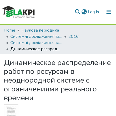
(current)
Log In
Communities & Collections
Home
Наукова періодика
Системні дослідження та інформаційні технології
2016
All of DSpace
Системні дослідження та інформаційні технології: міжнародний науково-технічний журнал, № 3
Динамическое распределение работ по ресурсам в неоднородной системе с ограничениями реального времени
Statistics
Динамическое распределение
работ по ресурсам в
неоднородной системе с
ограничениями реального
времени