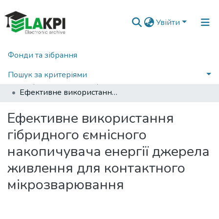
Увійти
Фонди та зібрання
Головна
Наукова періодика
Мікросистеми, Електроніка та Акустика
2018
Пошук за критеріями
Мікросистеми, Електроніка та Акустика: науково-технічний журнал, Т. 23, № 2(103)
Ефективне використання гібридного ємнісного накопичувача енергії джерела живлення для контактного мікрозварювання
Статистика
Ефективне використання
гібридного ємнісного
накопичувача енергії джерела
живлення для контактного
мікрозварювання