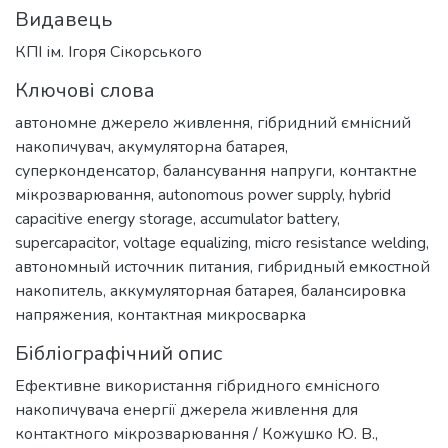
Видавець
КПІ ім. Ігоря Сікорського
Ключові слова
автономне джерело живлення
,
гібридний ємнісний
накопичувач
,
акумуляторна батарея
,
суперконденсатор
,
балансування напруги
,
контактне
мікрозварювання
,
autonomous power supply
,
hybrid
capacitive energy storage
,
accumulator battery
,
supercapacitor
,
voltage equalizing
,
micro resistance welding
,
автономный источник питания
,
гибридный емкостной
накопитель
,
аккумуляторная батарея
,
балансировка
напряжения
,
контактная микросварка
Бібліографічний опис
Ефективне використання гібридного ємнісного
накопичувача енергії джерела живлення для
контактного мікрозварювання / Кожушко Ю. В.,