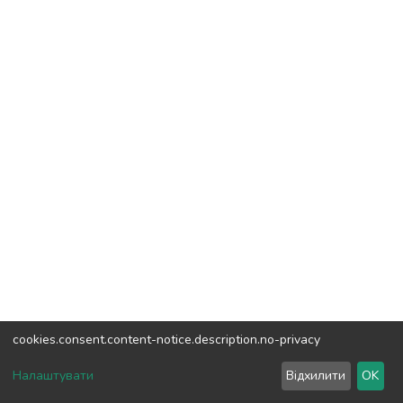
cookies.consent.content-notice.description.no-privacy
DSpace software
copyright © 2002-2026
LYRASIS
Налаштувати
Відхилити
OK
Налаштування куків
Зворотній зв'язок