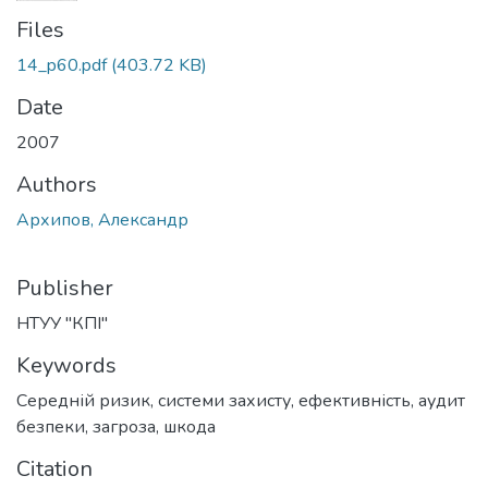
Files
14_p60.pdf
(403.72 KB)
Date
2007
Authors
Архипов, Александр
Publisher
НТУУ "КПІ"
Keywords
Середній ризик
,
системи захисту
,
ефективність
,
аудит
безпеки
,
загроза
,
шкода
Citation