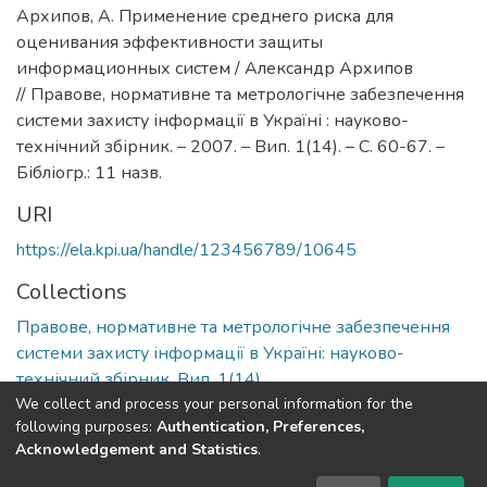
Архипов, А. Применение среднего риска для
оценивания эффективности защиты
информационных систем / Александр Архипов
// Правове, нормативне та метрологічне забезпечення
системи захисту інформації в Україні : науково-
технічний збірник. – 2007. – Вип. 1(14). – С. 60-67. –
Бібліогр.: 11 назв.
URI
https://ela.kpi.ua/handle/123456789/10645
Collections
Правове, нормативне та метрологічне забезпечення
системи захисту інформації в Україні: науково-
технічний збірник, Вип. 1(14)
We collect and process your personal information for the
following purposes:
Authentication, Preferences,
Full item page
Acknowledgement and Statistics
.
DSpace software
copyright © 2002-2026
LYRASIS