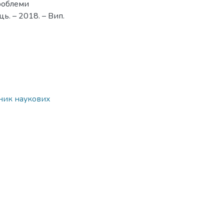
проблеми
ь. – 2018. – Вип.
рник наукових