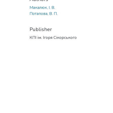
Макалюк, І. В.
Потапова, В. П.
Publisher
КПІ ім. Ігоря Сікорського