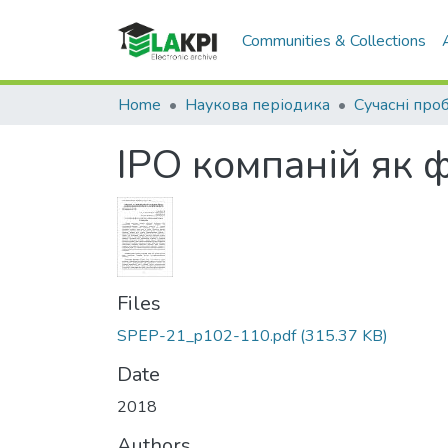
Communities & Collections
Home
Наукова періодика
IPO компаній як 
Files
SPEP-21_p102-110.pdf
(315.37 KB)
Date
2018
Authors