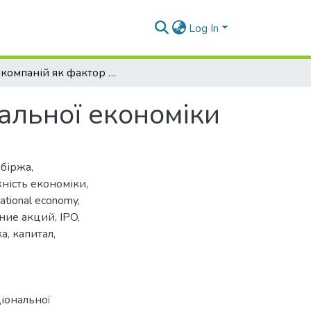
Log In
IPO компаній як фактор зростання національної економіки
альної економіки
 біржа
,
ність економіки
,
ational economy
,
ние акций
,
IPO
,
ка
,
капитал
,
ціональної