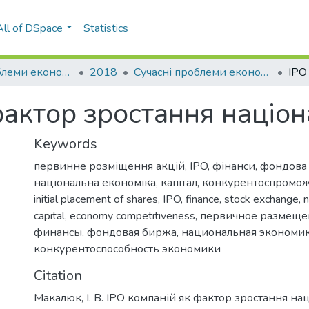
All of DSpace
Statistics
Сучасні проблеми економіки і підприємництво
2018
Сучасні проблеми економіки і підприємництво: збірник наукових праць, Вип. 21
фактор зростання націон
Keywords
первинне розміщення акцій
,
IPO
,
фінанси
,
фондова
національна економіка
,
капітал
,
конкурентоспромож
initial placement of shares
,
IPO
,
finance
,
stock exchange
,
n
capital
,
economy competitiveness
,
первичное размеще
финансы
,
фондовая биржа
,
национальная экономи
конкурентоспособность экономики
Citation
Макалюк, І. В. IPO компаній як фактор зростання на