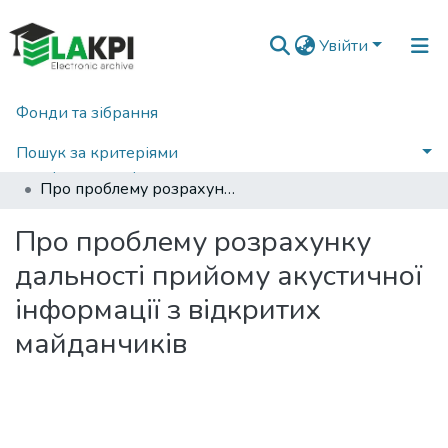
Увійти
Фонди та зібрання
Головна
Наукова періодика
Правове, нормативне та метрологічне забезпечення системи захисту інформації в Україні
2012
Пошук за критеріями
Правове, нормативне та метрологічне забезпечення системи захисту інформації в Україні: науково-технічний збірник, Вип. 1(23)
Про проблему розрахунку дальності прийому акустичної інформації з відкритих майданчиків
Статистика
Про проблему розрахунку
дальності прийому акустичної
інформації з відкритих
майданчиків