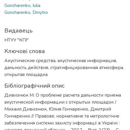
Goncharenko, Iulia
Goncharenko, Dmytro
Видавець
НТУУ "КПІ"
Ключові слова
Акустические средства
,
акустическая информация
,
дальность действия
,
стратифицированная атмосфера
,
открытая площадка
Бібліографічний опис
Дивизнюк М. О проблеме расчета дальности приема
акустической информации с открытых площадок /
Михаил Дивизнюк, Юлия Гончаренко, Дмитрий
Гончаренко // Правове, нормативне та метрологічне
забезпечення системи захисту інформації в Україні :
науково-технічний збірник. – 2012. – Вип. 1(23). – С.