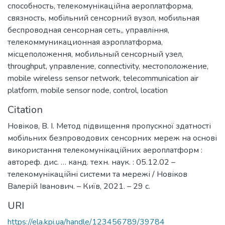
способность
,
телекомунікаційна аероплатформа
,
связность
,
мобільний сенсорний вузол
,
мобильная
беспроводная сенсорная сеть,
,
управління
,
телекоммуникационная аэроплатформа
,
місцеположення
,
мобильный сенсорный узел
,
throughput
,
управление
,
connectivity
,
местоположение
,
mobile wireless sensor network
,
telecommunication air
platform
,
mobile sensor node
,
control
,
location
Citation
Новіков, В. І. Метод підвищення пропускної здатності
мобільних безпроводових сенсорних мереж на основі
використання телекомунікаційних аероплатформ :
автореф. дис. … канд. техн. наук. : 05.12.02 –
телекомунікаційні системи та мережі / Новіков
Валерій Іванович. – Київ, 2021. – 29 с.
URI
https://ela.kpi.ua/handle/123456789/39784