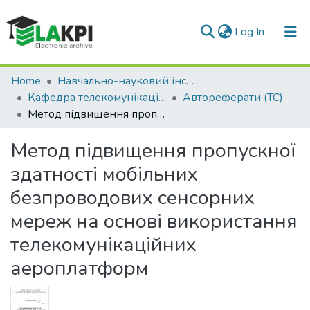
(current)
Log In
Communities & Collections
Home
Навчально-науковий інститут телекомунікаційних систем (НН ІТС)
Кафедра телекомунікаційних систем (ТС)
Автореферати (ТС)
All of DSpace
Метод підвищення пропускної здатності мобільних безпроводових сенсорних мереж на основі використання телекомунікаційних аероплатформ
Statistics
Метод підвищення пропускної
здатності мобільних
безпроводових сенсорних
мереж на основі використання
телекомунікаційних
аероплатформ