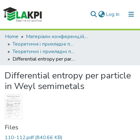
(current)
Log In
Communities & Collections
Home
Матеріали конференцій, семінарів і т.п.
Теоретичнi i прикладнi проблеми фiзики, математики та інформатики
All of DSpace
Теоретичні і прикладні проблеми фізики, математики та інформатики (17 ; 2019 ; Київ)
Differential entropy per particle in Weyl semimetals
Statistics
Differential entropy per particle
in Weyl semimetals
Files
110-112.pdf
(840.66 KB)