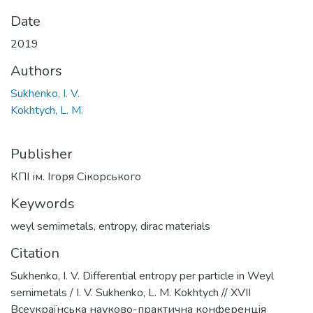
Date
2019
Authors
Sukhenko, I. V.
Kokhtych, L. M.
Publisher
КПІ ім. Ігоря Сікорського
Keywords
weyl semimetals
,
entropy
,
dirac materials
Citation
Sukhenko, I. V. Differential entropy per particle in Weyl
semimetals / I. V. Sukhenko, L. M. Kokhtych // XVII
Всеукраїнська науково-практична конференцiя