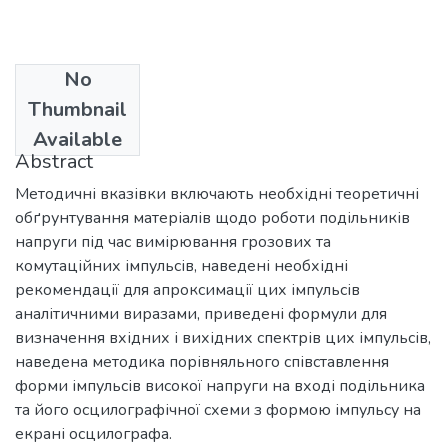
No
Date
Thumbnail
2011
Available
Abstract
Методичні вказівки включають необхідні теоретичні
обґрунтування матеріалів щодо роботи подільників
напруги під час вимірювання грозових та
комутаційних імпульсів, наведені необхідні
рекомендації для апроксимації цих імпульсів
аналітичними виразами, приведені формули для
визначення вхідних і вихідних спектрів цих імпульсів,
наведена методика порівняльного співставлення
форми імпульсів високої напруги на вході подільника
та його осцилографічної схеми з формою імпульсу на
екрані осцилографа.