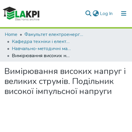
(current)
Log In
Communities & Collections
Home
Факультет електроенерготехніки та автоматики (ФЕА)
Кафедра техніки і електрофізики високих напруг (ТЕВН)
All of DSpace
Навчально-методичні матеріали (ТЕВН)
Вимірювання високих напруг і великих струмів. Подільник високої імпульсної напруги
Statistics
Вимірювання високих напруг і
великих струмів. Подільник
високої імпульсної напруги