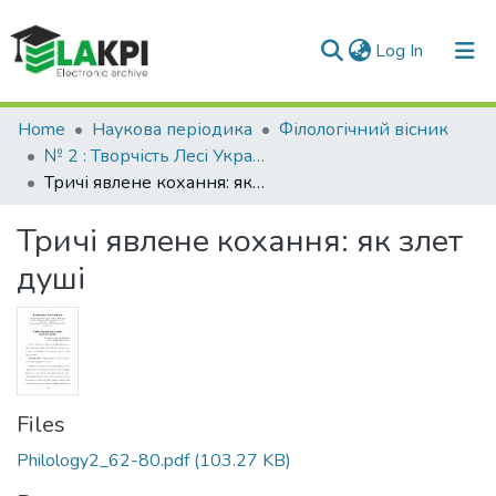
(current)
Log In
Communities & Collections
Home
Наукова періодика
Філологічний вісник
№ 2 : Творчість Лесі Українки в контексті світової культури (2016)
All of DSpace
Тричі явлене кохання: як злет душі
Statistics
Тричі явлене кохання: як злет
душі
Files
Philology2_62-80.pdf
(103.27 KB)