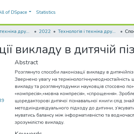
All of DSpace
Statistics
Технологія і техніка друкарства
2022
Технологія і техніка друкарства: збірник наукових праць, Вип. 1(75)
ії викладу в дитячій пі
Abstract
Розглянуто способи лаконізації викладу в дитячійпіз
Звернено увагу на термінологічнунеодностайність щ
викладу та розглянутодумки науковців стосовно поня
«компресія»,«мовна компресія», «спрощення». Зробл
39
щоредакторові дитячої пізнавальної книги слід зна
методиіндивідуального підходу до дитини, з’ясувати
муватись балансу між інформативністю та водночасл
зрозумілістю викладу.
Keywords