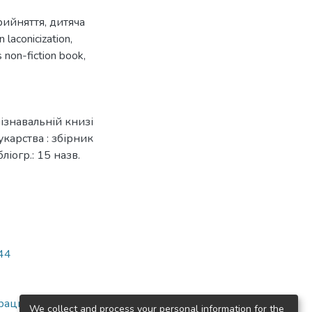
рийняття
,
дитяча
 laconicization
,
s non-fiction book
,
пізнавальній книзі
рукарства : збірник
ліогр.: 15 назв.
044
раць, Вип. 1(75)
We collect and process your personal information for the