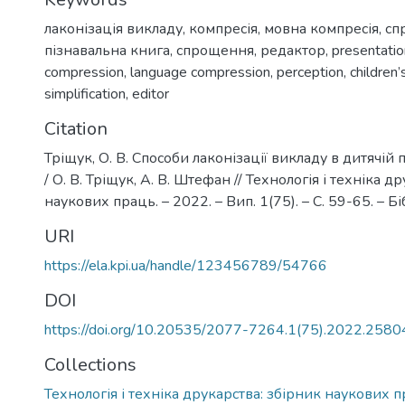
лаконізація викладу
,
компресія
,
мовна компресія
,
сп
пізнавальна книга
,
спрощення
,
редактор
,
presentation
compression
,
language compression
,
perception
,
children’
simplification
,
editor
Citation
Тріщук, О. В. Способи лаконізації викладу в дитячій 
/ О. В. Тріщук, А. В. Штефан // Технологія і техніка д
наукових праць. – 2022. – Вип. 1(75). – С. 59-65. – Біб
URI
https://ela.kpi.ua/handle/123456789/54766
DOI
https://doi.org/10.20535/2077-7264.1(75).2022.258
Collections
Технологія і техніка друкарства: збірник наукових п