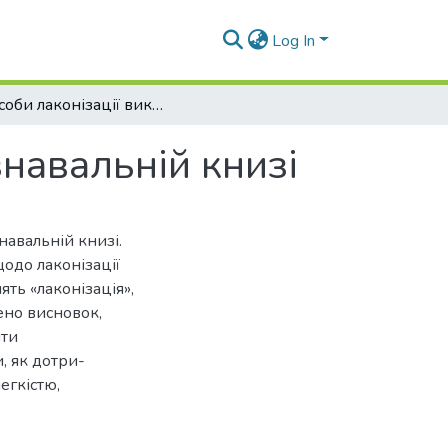
Log In
Способи лаконізації викладу в дитячій пізнавальній книзі
знавальній книзі
навальній книзі.
одо лаконізації
ть «лаконізація»,
ено висновок,
йти
, як дотри-
егкістю,