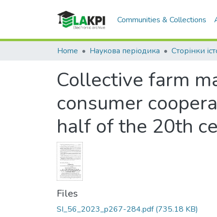
Communities & Collections
Home
Наукова періодика
Сторінки іст
Collective farm mar
consumer cooperat
half of the 20th c
Files
SI_56_2023_p267-284.pdf
(735.18 KB)