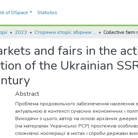
All of DSpace
Statistics
орії
2023
Сторінки історії: збірник наукових праць, Вип. 56
kets and fairs in the acti
ion of the Ukrainian SSR
entury
Abstract
Проблема продовольчого забезпечення населення 
актуальною в контексті сучасних економічних і полі
Виходячи з цього, автор на основі архівних джерел
(на матеріалах Української РСР) простежив особливо
споживчої кооперації в містах і спроби держави ви