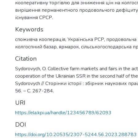
кооперативну торгівлю для зниження цін на колгос
вирішення перманентного продовольчого дефіциту 
існування СРСР.
Keywords
споживча кооперація
,
Українська РСР
,
продовольча
колгоспний базар
,
ярмарок
,
сільськогосподарська п
Citation
Sydorovych, O. Collective farm markets and fairs in the ac
cooperation of the Ukrainian SSR in the second half of the
Sydorovych // Сторінки історії : збірник наукових пра
56. – С. 267-284.
URI
https://ela.kpi.ua/handle/123456789/62093
DOI
https://doi.org/10.20535/2307-5244.56.2023.288783