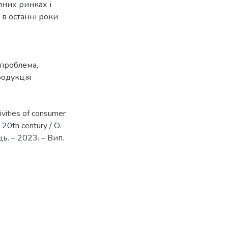
пних ринках і
в останні роки
 проблема
,
родукція
tivities of consumer
 20th century / O.
ць. – 2023. – Вип.