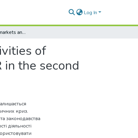
Log In
Collective farm markets and fairs in the activities of consumer cooperation of the Ukrainian SSR in the second half of the 20th century
vities of
 in the second
залишається
тичних криз.
 та законодавства
сті діяльності
користовувати