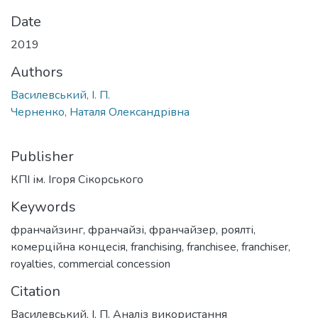
Date
2019
Authors
Василевський, І. П.
Черненко, Наталя Олександрівна
Publisher
КПІ ім. Ігоря Сікорського
Keywords
франчайзинг
,
франчайзі
,
франчайзер
,
роялті
,
комерційна концесія
,
franchising
,
franchisee
,
franchiser
,
royalties
,
commercial concession
Citation
Василевський, І. П. Аналіз використання