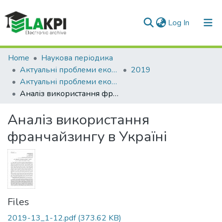
(current)
Log In
Communities & Collections
Home
Наукова періодика
Актуальні проблеми економіки та управління
2019
All of DSpace
Актуальні проблеми економіки та управління: збірник наукових праць молодих вчених, Вип. 13
Аналіз використання франчайзингу в Україні
Statistics
Аналіз використання
франчайзингу в Україні
Files
2019-13_1-12.pdf
(373.62 KB)