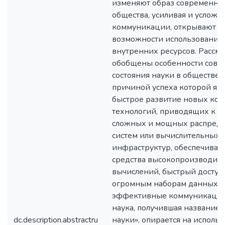
изменяют образ современно
общества, усиливая и усложн
коммуникации, открывают н
возможности использования
внутренних ресурсов. Рассм
обобщены особенности совр
состояния науки в обществе,
причиной успеха которой явл
быстрое развитие новых ко
технологий, приводящих к с
сложных и мощных распред
систем или вычислительных 
инфраструктур, обеспечива
средства высокопроизводит
вычислений, быстрый доступ
огромным наборам данных и
эффективные коммуникации.
наука, получившая название
dc.description.abstractru
науки», опирается на исполь