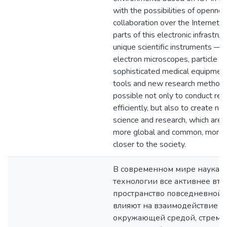
with the possibilities of openne
collaboration over the Internet. I
parts of this electronic infrastruc
unique scientific instruments — 
electron microscopes, particle ac
sophisticated medical equipmen
tools and new research methods
possible not only to conduct re
efficiently, but also to create ne
science and research, which are
more global and common, more c
closer to the society.
В современном мире наука и
технологии все активнее вто
пространство повседневной 
влияют на взаимодействие че
окружающей средой, стреми