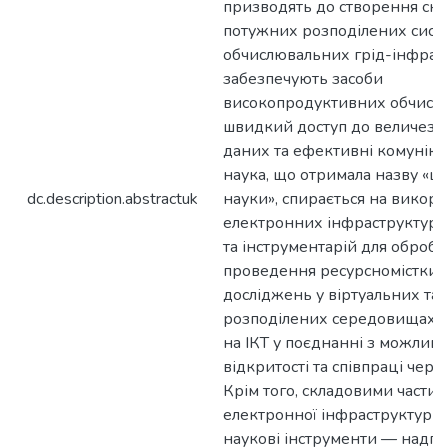
призводять до створення скл
потужних розподілених сист
обчислювальних грід-інфраст
забезпечують засоби
високопродуктивних обчисле
швидкий доступ до величезн
даних та ефективні комунікац
наука, що отримала назву «ц
dc.description.abstractuk
науки», спирається на викор
електронних інфраструктур, 
та інструментарій для обробк
проведення ресурсномістких
досліджень у віртуальних та
розподілених середовищах, 
на ІКТ у поєднанні з можлив
відкритості та співпраці чере
Крім того, складовими частин
електронної інфраструктури є
наукові інструменти — надпо