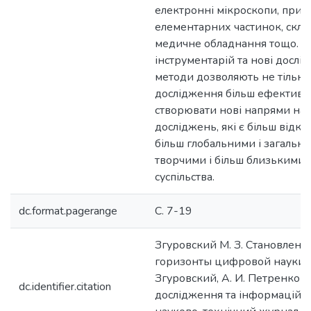
електронні мікроскопи, прис
елементарних частинок, скла
медичне обладнання тощо. 
інструментарій та нові дослі
методи дозволяють не тільк
дослідження більш ефективно,
створювати нові напрями нау
досліджень, які є більш відк
більш глобальними і загальни
творчими і більш близькими 
суспільства.
dc.format.pagerange
C. 7-19
Згуровский М. З. Становлени
горизонты цифровой науки / 
Згуровский, А. И. Петренко //
dc.identifier.citation
дослідження та інформаційні 