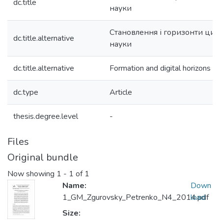
dc.title
науки
Становлення і горизонти ци
dc.title.alternative
науки
dc.title.alternative
Formation and digital horizons of
dc.type
Article
thesis.degree.level
-
Files
Original bundle
Now showing
1 - 1 of 1
Name:
Down
1_GM_Zgurovsky_Petrenko_N4_2014.pdf
load
Size: