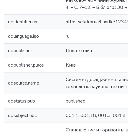
науково-технічний журнал. –
4. – С. 7–19. – Бібліогр.: 38 наз
dc.identifier.uri
https://ela.kpi.ua/handle/123
dc.language.iso
ru
dc.publisher
Політехніка
dc.publisher.place
Київ
Системні дослідження та інф
dc.source.name
технології: науково-технічн
dc.status.pub
published
dc.subject.udc
001.1, 001.18, 001.3, 001.8
Становление и горизонты ц