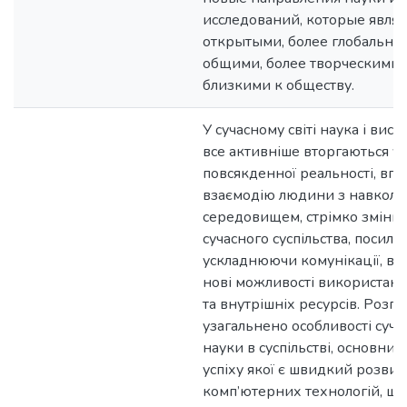
исследований, которые являю
открытыми, более глобальны
общими, более творческими 
близкими к обществу.
У сучасному світі наука і висок
все активніше вторгаються у 
повсякденної реальності, вп
взаємодію людини з навкол
середовищем, стрімко зміню
сучасного суспільства, посилю
ускладнюючи комунікації, ві
нові можливості використанн
та внутрішніх ресурсів. Розгл
узагальнено особливості суча
науки в суспільстві, основни
успіху якої є швидкий розви
комп’ютерних технологій, що