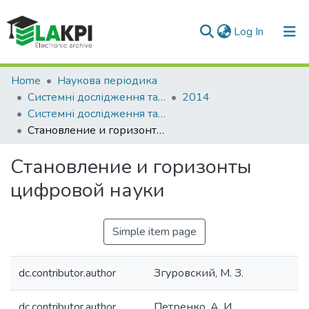
(current)
Log In
Communities & Collections
Home
Наукова періодика
Системні дослідження та інформаційні технології
2014
All of DSpace
Системні дослідження та інформаційні технології: науково-технічний журнал, № 4
Становление и горизонты цифровой науки
Statistics
Становление и горизонты
цифровой науки
Simple item page
dc.contributor.author
Згуровский, М. З.
dc.contributor.author
Петренко, А. И.