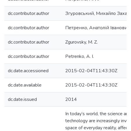
dc.contributor.author
Згуровський, Михайло Захар
dc.contributor.author
Петренко, Анатолій Іванович
dc.contributor.author
Zgurovsky, M. Z.
dc.contributor.author
Petrenko, A. I.
dc.date.accessioned
2015-02-04T11:43:30Z
dc.date.available
2015-02-04T11:43:30Z
dc.date.issued
2014
In today’s world, the science and
technology are increasingly inva
space of everyday reality, affec