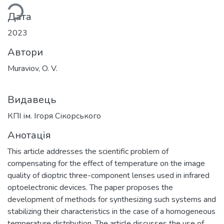
ься...
Дата
2023
Автори
Muraviov, O. V.
Видавець
КПІ ім. Ігоря Сікорського
Анотація
This article addresses the scientific problem of
compensating for the effect of temperature on the image
quality of dioptric three-component lenses used in infrared
optoelectronic devices. The paper proposes the
development of methods for synthesizing such systems and
stabilizing their characteristics in the case of a homogeneous
temperature distribution. The article discusses the use of