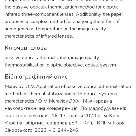
the passive optical athermalization method for dioptric
infrared three-component lenses. Additionally, the paper
proposes a complex method for analyzing the effect of
homogeneous temperature on the image quality
characteristics of infrared lenses.
Ключові слова
passive optical athermalization
,
image quality
thermostabilization
,
dioptric objective
,
optical system
Бібліографічний опис
Muraviov, O. V. Application of passive optical athermalization
method for thermal stabilization of IR optical systems
characteristics / O. V. Muraviov // XXII Міжнародна
науково-технічна конференція "Приладобудування:
стан і перспективи", 16-17 травня 2023 р., м. Київ,
Україна : збірник тез доповідей. – Київ : КПІ ім. Ігоря
Сікорського, 2023. – С. 244–246.