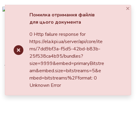
×
Увійти
Помилка отримання файлів
для цього документа
Фонди та зібрання
Головна
0 Http failure response for
Пошук за критеріями
https://ela.kpi.ua/server/api/core/ite
Application of passive optical
ms/7dd9bf3a-f5d5-42bd-b83b-
athermalization method for
25f538ca4b95/bundles?
size=9999&embed=primaryBitstre
thermal stabilization of IR
am&embed.size=bitstreams=5&e
optical systems characteristics
mbed=bitstreams%2Fformat: 0
Unknown Error