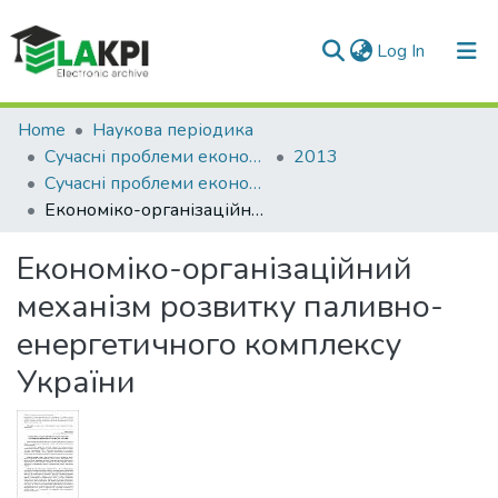
(current)
Log In
Communities & Collections
Home
Наукова періодика
Сучасні проблеми економіки і підприємництво
2013
All of DSpace
Сучасні проблеми економіки і підприємництво: збірник наукових праць, Вип. 11
Економіко-організаційний механізм розвитку паливно-енергетичного комплексу України
Statistics
Економіко-організаційний
механізм розвитку паливно-
енергетичного комплексу
України