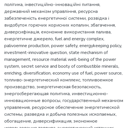
політика
,
інвестиційно-інноваційні питання
,
державний механізм управління
,
ресурсна
забезпеченість енергетичної системи
,
розвідка і
видобуток горючих корисних копалин
,
збагачення
,
диверсифікація
,
економне використання палива
,
енергетичне джерело
,
fuel and energy complex
,
palivoemne production
,
power safety
,
energykeeping policy
,
investment-innovative question
,
state mechanism of
management
,
resource material well-being of the power
system
,
secret service and booty of combustible minerals
,
enriching
,
diversification
,
economy use of fuel
,
power source
,
топливо-энергетический комплекс
,
топливоемкое
производство
,
энергетическая безопасность
,
энергосберегающая политика
,
инвестиционно-
инновационные вопросы
,
государственный механизм
управления
,
ресурсное обеспечение энергетической
системы
,
разведка и добыча полезных ископаемых
,
обогащение
,
диверсификация
,
экономное