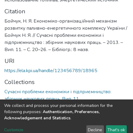
использование топлива
,
энергетический источник
Citation
Бойчук, Н. Я. Економіко-організаційний механізм
розвитку паливно-енергетичного комплексу України /
Бойчук Н. Я. // Сучасні проблеми економіки і
підприємництво : збірник наукових праць. – 2013. –
Вип. 11. – С. 20–26. – Бібліогр.: 8 назв.
URI
https://ela.kpi.ua/handle/123456789/18965
Collections
Сучасні проблеми економіки і підприємництво:
збірник наукових праць, Вип. 11
We collect and process your personal information for the
following purposes:
Authentication, Preferences,
Full item page
Acknowledgement and Statistics
.
DSpace software
copyright © 2002-2026
LYRASIS
Customize
Decline
That's ok