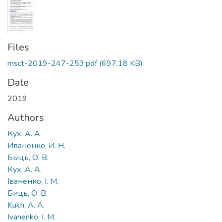
Files
msct-2019-247-253.pdf
(697.18 KB)
Date
2019
Authors
Кух, А. А.
Иваненко, И. Н.
Быць, О. В.
Кух, А. А.
Іваненко, І. М.
Биць, О. В.
Kukh, A. A.
Ivanenko, I. M.