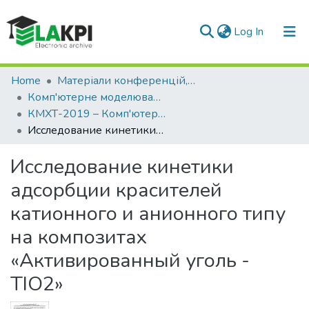
(current)
Log In
Communities & Collections
Home
Матеріали конференцій, семінарів і т.п.
Комп'ютерне моделювання в хімії та технологіях – КМХТ
All of DSpace
КМХТ-2019 – Комп'ютерне моделювання в хімії та технологіях і системах сталого розвитку
Исследование кинетики адсорбции красителей катионного и анионного типу на композитах «Активированный уголь - ТІО2»
Statistics
Исследование кинетики
адсорбции красителей
катионного и анионного типу
на композитах
«Активированный уголь -
ТІО2»