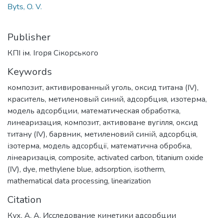
Byts, O. V.
Publisher
КПІ ім. Ігоря Сікорського
Keywords
композит
,
активированный уголь
,
оксид титана (IV)
,
краситель
,
метиленовый синий
,
адсорбция
,
изотерма
,
модель адсорбции
,
математическая обработка
,
линеаризация
,
композит
,
активоване вугілля
,
оксид
титану (IV)
,
барвник
,
метиленовий синій
,
адсорбція
,
ізотерма
,
модель адсорбції
,
математична обробка
,
лінеаризація
,
composite
,
activated carbon
,
titanium oxide
(IV)
,
dye
,
methylene blue
,
adsorption
,
isotherm
,
mathematical data processing
,
linearization
Citation
Кух, А. А. Исследование кинетики адсорбции