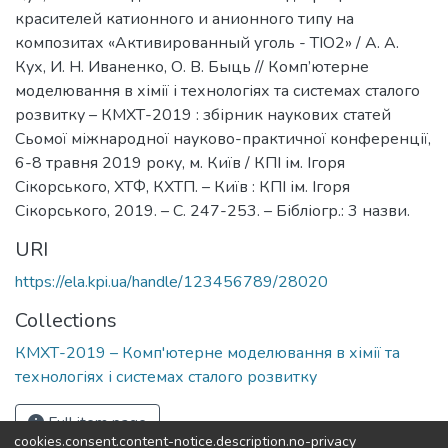
красителей катионного и анионного типу на
композитах «Активированный уголь - ТІО2» / А. А.
Кух, И. Н. Иваненко, О. В. Быць // Комп’ютерне
моделювання в хімії і технологіях та системах сталого
розвитку – КМХТ-2019 : збірник наукових статей
Сьомої міжнародної науково-практичної конференції,
6-8 травня 2019 року, м. Київ / КПІ ім. Ігоря
Сікорського, ХТФ, КХТП. – Київ : КПІ ім. Ігоря
Сікорського, 2019. – С. 247-253. – Бібліогр.: 3 назви.
URI
https://ela.kpi.ua/handle/123456789/28020
Collections
КМХТ-2019 – Комп'ютерне моделювання в хімії та
технологіях і системах сталого розвитку
Full item page
cookies.consent.content-notice.description.no-privacy