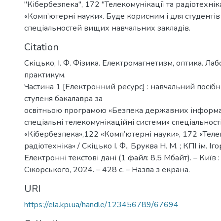
"Кібербезпека", 172 "Телекомунікації та радіотехнік
«Комп’ютерні науки». Буде корисним і для студентів
спеціальностей вищих навчальних закладів.
Citation
Скіцько, І. Ф. Фізика. Електромагнетизм, оптика. Л
практикум.
Частина 1 [Електронний ресурс] : навчальний посібн
ступеня бакалавра за
освітньою програмою «Безпека державних інформа
спеціальні телекомунікаційні системи» спеціальност
«Кібербезпека»,122 «Комп’ютерні науки», 172 «Телек
радіотехніка» / Скіцько І. Ф., Бруква Н. М. ; КПІ ім. Іг
Електронні текстові дані (1 файл: 8,5 Мбайт). – Київ : 
Сікорського, 2024. – 428 с. – Назва з екрана.
URI
https://ela.kpi.ua/handle/123456789/67694