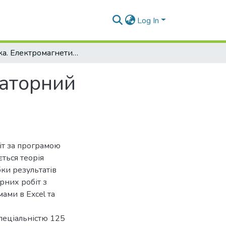
Log In
Фізика. Електромагнетизм, оптика. Лабораторний практикум. Частина 1
раторний
іт за програмою
ться теорія
ки результатів
рних робіт з
ми в Excel та
пеціальністю 125