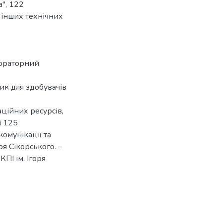
а", 122
 інших технічних
абораторний
ик для здобувачів
ційних ресурсів,
і 125
омунікації та
оря Сікорського. –
КПІ ім. Ігоря