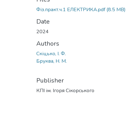
Фіз.практ.ч.1 ЕЛЕКТРИКА.pdf
(8.5 MB)
Date
2024
Authors
Скіцько, І. Ф.
Бруква, Н. М.
Publisher
КПІ ім. Ігоря Сікорського