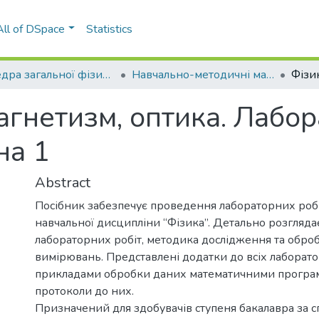
All of DSpace
Statistics
Кафедра загальної фізики (КЗФ)
Навчально-методичні матеріали (КЗФ)
агнетизм, оптика. Лабо
на 1
Abstract
Посібник забезпечує проведення лабораторних роб
навчальної дисципліни “Фізика”. Детально розглядає
лабораторних робіт, методика дослідження та оброб
вимірювань. Представлені додатки до всіх лаборато
прикладами обробки даних математичними програма
протоколи до них.
Призначений для здобувачів ступеня бакалавра за с