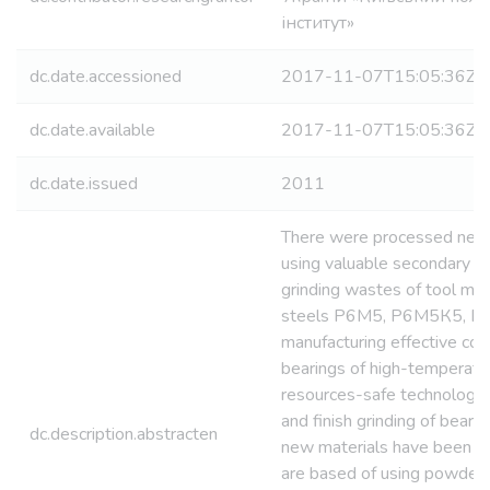
інститут»
dc.date.accessioned
2017-11-07T15:05:36Z
dc.date.available
2017-11-07T15:05:36Z
dc.date.issued
2011
There were processed new
using valuable secondary r
grinding wastes of tool ma
steels Р6М5, Р6М5К5, Р
manufacturing effective com
bearings of high-temperatu
resources-safe technologie
and finish grinding of bear
dc.description.abstracten
new materials have been d
are based of using powder 