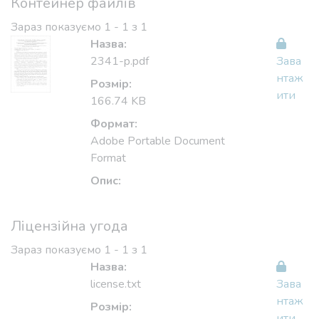
Контейнер файлів
Зараз показуємо
1 - 1 з 1
Назва:
Зава
2341-p.pdf
нтаж
ити
Розмір:
166.74 KB
Формат:
Adobe Portable Document
Format
Опис:
Ліцензійна угода
Зараз показуємо
1 - 1 з 1
Назва:
Зава
license.txt
нтаж
ити
Розмір: