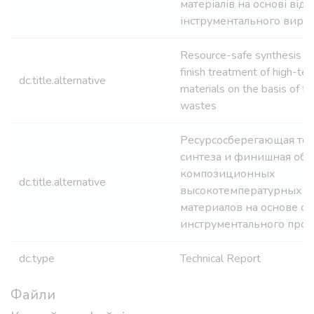
матеріалів на основі відх
інструментального виро
Resource-safe synthesis t
finish treatment of high-te
dc.title.alternative
materials on the basis of t
wastes
Ресурсосберегающая те
синтеза и финишная обр
композиционных
dc.title.alternative
высокотемпературных 
материалов на основе о
инструментального прои
dc.type
Technical Report
Файли