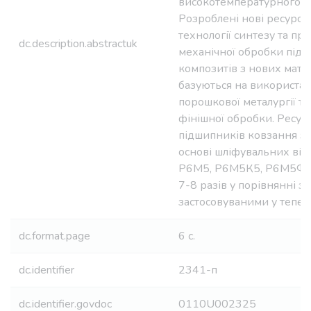
високотемпературного п
Розроблені нові ресурсо
технології синтезу та пр
dc.description.abstractuk
механічної обробки під
композитів з нових матер
базуються на використан
порошкової металургії та
фінішної обробки. Ресур
підшипників ковзання з 
основі шліфувальних від
Р6М5, Р6М5К5, Р6М5Ф3 
7-8 разів у порівнянні з 
застосовуваними у тепері
dc.format.page
6 с.
dc.identifier
2341-п
dc.identifier.govdoc
0110U002325