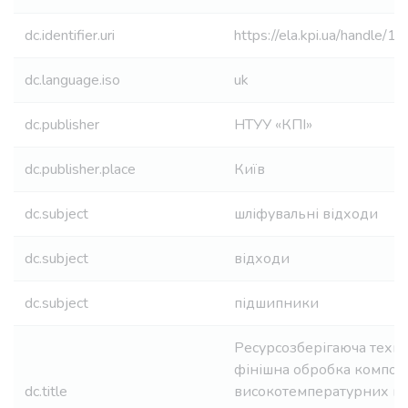
dc.identifier.uri
https://ela.kpi.ua/handle
dc.language.iso
uk
dc.publisher
НТУУ «КПІ»
dc.publisher.place
Київ
dc.subject
шліфувальні відходи
dc.subject
відходи
dc.subject
підшипники
Ресурсозберігаюча техно
фінішна обробка композ
dc.title
високотемпературних п