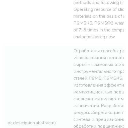
methods and following finis
Operating resource of slidi
materials on the basis of s
Р6М5К5, Р6М5Ф3 wastes 
of 7-8 times in the compari
analogues using now.
Отработаны способы ре
использования ценного 
сырья – шламовых отход
инструментального прои
сталей Р6М5, Р6М5К5, 
изготовления эффектив
композиционных подши
скольжения високотемп
назначения. Разработан
ресурсосберегающие те
синтеза и прецизионно
dc.description.abstractru
обработки подшипников