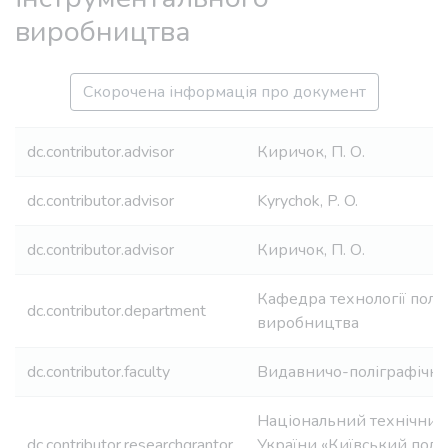
виробництва
Скорочена інформація про документ
dc.contributor.advisor
Киричок, П. О.
dc.contributor.advisor
Kyrychok, P. O.
dc.contributor.advisor
Киричок, П. О.
Кафедра технології полі
dc.contributor.department
виробництва
dc.contributor.faculty
Видавничо-поліграфічни
Національний технічний
dc.contributor.researchgrantor
України «Київський полі