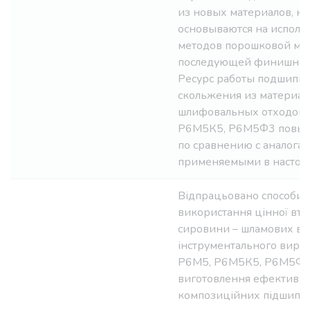
из новых материалов, к
основываются на исполь
методов порошковой мет
последующей финишной 
Ресурс работы подшипн
скольжения из материал
шлифовальных отходов 
Р6М5К5, Р6М5Ф3 повысил
по сравнению с аналогам
применяемыми в настоя
Відпрацьовано способи р
використання цінної вт
сировини – шламових ві
інструментального вироб
Р6М5, Р6М5К5, Р6М5Ф3
виготовлення ефективн
композиційних підшипни