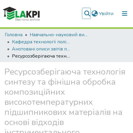
(current)
Увійти
Фонди та зібрання
Головна
Навчально-науковий видавничо-полiграфiчний інститут (НН ВПІ)
Кафедра технології поліграфічного виробництва (ТПВ)
Пошук за критеріями
Анотовані описи звітів про НДР (ТПВ)
Ресурсозберігаюча технологія синтезу та фінішна обробка композиційних високотемпературних підшипникових матеріалів на основі відходів інструментального виробництва
Статистика
Ресурсозберігаюча технологія
синтезу та фінішна обробка
композиційних
високотемпературних
підшипникових матеріалів на
основі відходів
інструментального