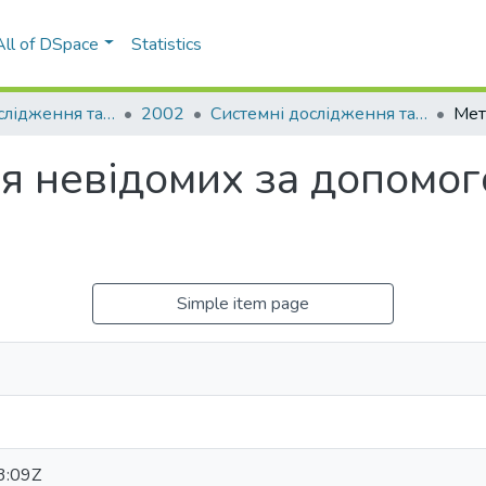
All of DSpace
Statistics
Системні дослідження та інформаційні технології
2002
Системні дослідження та інформаційні технології: міжнародний науково-технічний журнал, № 2
я невідомих за допомог
Simple item page
3:09Z