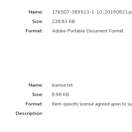
Name:
176507-389513-1-10-20190821.p
Size:
228.83 KB
Format:
Adobe Portable Document Format
Name:
license.txt
Size:
8.98 KB
Format:
Item-specific license agreed upon to s
Description: