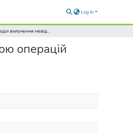
Log In
Методи вилучення невідомих за допомогою операцій проектування
ою операцій