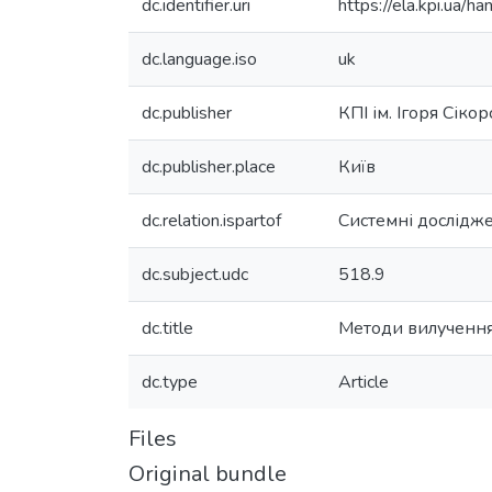
dc.identifier.uri
https://ela.kpi.ua
dc.language.iso
uk
dc.publisher
КПІ ім. Ігоря Сіко
dc.publisher.place
Київ
dc.relation.ispartof
Системні дослідже
dc.subject.udc
518.9
dc.title
Методи вилучення
dc.type
Article
Files
Original bundle