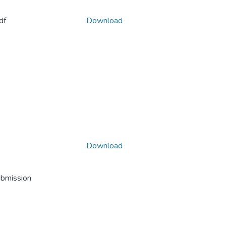
df
Download
Download
ubmission