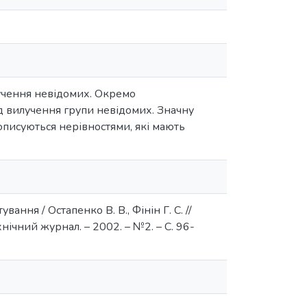
лучення невідомих. Окремо
од вилучення групи невідомих. Значну
описуються нерівностями, які мають
ння / Остапенко В. В., Фінін Г. С. //
ічний журнал. – 2002. – №2. – С. 96-