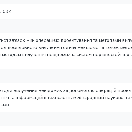
3:09Z
ється зв'язок між операцією проектування та методами ви
од послідовного вилучення однієї невідомої, а також мет
я методам вилучення невідомих із систем нерівностей, що 
етоди вилучення невідомих за допомогою операцій проектува
ння та інформаційні технології : міжнародний науково-техн
назв.