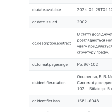
dc.date.available
2024-04-29T04:1
dc.date.issued
2002
В статті досліджу
розглядаються мет
dc.description.abstract
увагу приділяєтьс
структуру графу.
dc.format.pagerange
Pp. 96-102
Остапенко, В. В. М
dc.identifier.citation
Системні дослідже
102. – Бібліогр.: 5 
dc.identifier.issn
1681–6048