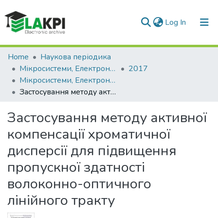
(current)
Log In
Communities & Collections
Home
Наукова періодика
Мікросистеми, Електроніка та Акустика
2017
All of DSpace
Мікросистеми, Електроніка та Акустика: науково-технічний журнал, Т. 22, № 5(100)
Застосування методу активної компенсації хроматичної дисперсії для підвищення пропускної здатності волоконно-оптичного лінійного тракту
Statistics
Застосування методу активної
компенсації хроматичної
дисперсії для підвищення
пропускної здатності
волоконно-оптичного
лінійного тракту