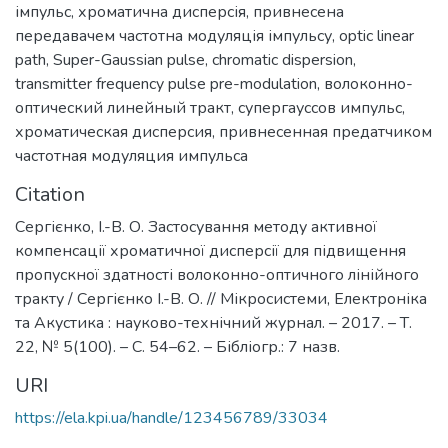
імпульс
,
хроматична дисперсія
,
привнесена
передавачем частотна модуляція імпульсу
,
optic linear
path
,
Super-Gaussian pulse
,
chromatic dispersion
,
transmitter frequency pulse pre-modulation
,
волоконно-
оптический линейный тракт
,
супергауссов импульс
,
хроматическая дисперсия
,
привнесенная предатчиком
частотная модуляция импульса
Citation
Сергієнко, І.-В. О. Застосування методу активної
компенсації хроматичної дисперсії для підвищення
пропускної здатності волоконно-оптичного лінійного
тракту / Сергієнко І.-В. О. // Мікросистеми, Електроніка
та Акустика : науково-технічний журнал. – 2017. – Т.
22, № 5(100). – С. 54–62. – Бібліогр.: 7 назв.
URI
https://ela.kpi.ua/handle/123456789/33034