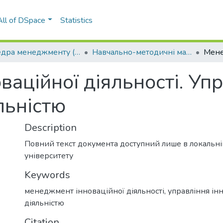
All of DSpace
Statistics
Кафедра менеджменту (КМ)
Навчально-методичні матеріали (КМ)
аційної діяльності. Уп
льністю
Description
Повний текст документа доступний лише в локальн
університету
Keywords
менеджмент інноваційної діяльності
,
управління ін
діяльністю
Citation