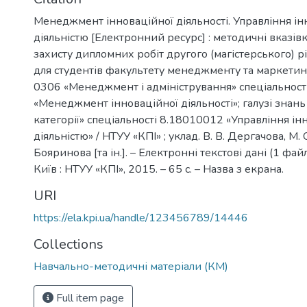
Менеджмент інноваційної діяльності. Управління і
діяльністю [Електронний ресурс] : методичні вказів
захисту дипломних робіт другого (магістерського) р
для студентів факультету менеджменту та маркетинг
0306 «Менеджмент і адміністрування» спеціальнос
«Менеджмент інноваційної діяльності»; галузі знан
категорії» спеціальності 8.18010012 «Управління і
діяльністю» / НТУУ «КПІ» ; уклад. В. В. Дергачова, М. 
Бояринова [та ін.]. – Електронні текстові дані (1 файл
Київ : НТУУ «КПІ», 2015. – 65 с. – Назва з екрана.
URI
https://ela.kpi.ua/handle/123456789/14446
Collections
Навчально-методичні матеріали (КМ)
Full item page