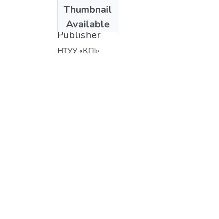
Date
Thumbnail
2015
Available
Publisher
НТУУ «КПІ»