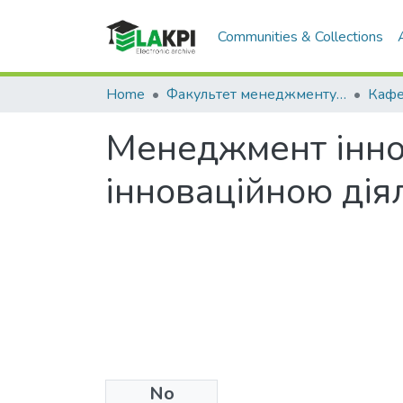
Communities & Collections
Home
Факультет менеджменту та маркетингу (ФММ)
Менеджмент іннов
інноваційною дія
No