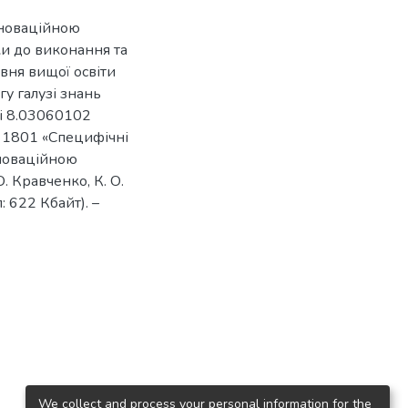
нноваційною
ки до виконання та
івня вищої освіти
у галузі знань
ті 8.03060102
ь 1801 «Специфічні
нноваційною
О. Кравченко, К. О.
: 622 Кбайт). –
We collect and process your personal information for the