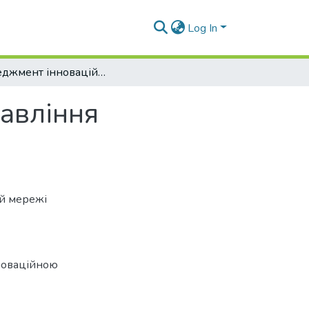
Log In
Менеджмент інноваційної діяльності. Управління інноваційною діяльністю
равління
ій мережі
новаційною