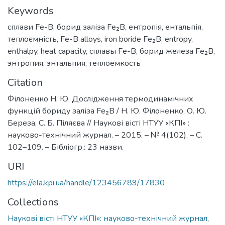
Keywords
сплави Fe-В
,
борид заліза Fе₂B
,
ентропія
,
ентальпія
,
теплоємність
,
Fe-В alloys
,
iron boride Fе₂B
,
entropy
,
enthalpy
,
heat capacity
,
сплавы Fe-В
,
борид железа Fе₂B
,
энтропия
,
энтальпия
,
теплоемкость
Citation
Філоненко Н. Ю. Дослідження термодинамічних
функцій бориду заліза Fe₂B / Н. Ю. Філоненко, О. Ю.
Береза, С. Б. Піляєва // Наукові вісті НТУУ «КПІ» :
науково-технічний журнал. – 2015. – № 4(102). – С.
102–109. – Бібліогр.: 23 назви.
URI
https://ela.kpi.ua/handle/123456789/17830
Collections
Наукові вісті НТУУ «КПІ»: науково-технічний журнал,