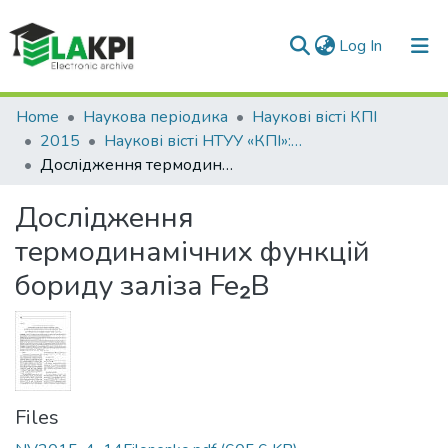
(current)
Log In
Communities & Collections
Home
Наукова періодика
Наукові вісті КПІ
2015
Наукові вісті НТУУ «КПІ»: науково-технічний журнал, № 4(102)
All of DSpace
Дослідження термодинамічних функцій бориду заліза Fe₂B
Statistics
Дослідження
термодинамічних функцій
бориду заліза Fe₂B
Files