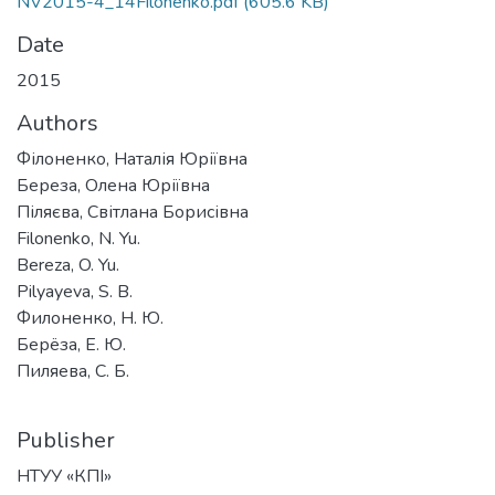
NV2015-4_14Filonenko.pdf
(605.6 KB)
Date
2015
Authors
Філоненко, Наталія Юріївна
Береза, Олена Юріївна
Піляєва, Світлана Борисівна
Filonenko, N. Yu.
Bereza, O. Yu.
Pilyayeva, S. B.
Филоненко, Н. Ю.
Берёза, Е. Ю.
Пиляева, С. Б.
Publisher
НТУУ «КПІ»