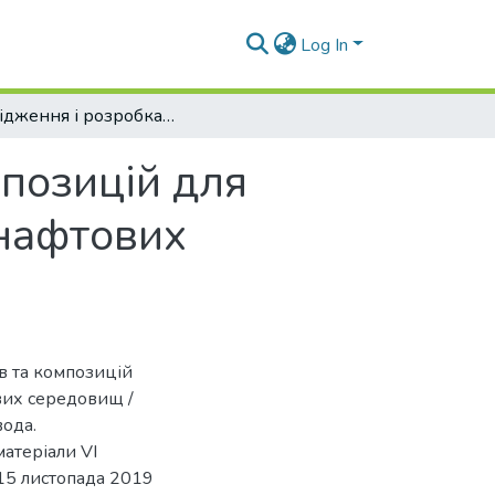
Log In
Дослідження і розробка інгібіторів та композицій для зменшення корозійної агресивності водонафтових середовищ
мпозицій для
онафтових
ів та композицій
вих середовищ /
вода.
матеріали VІ
15 листопада 2019