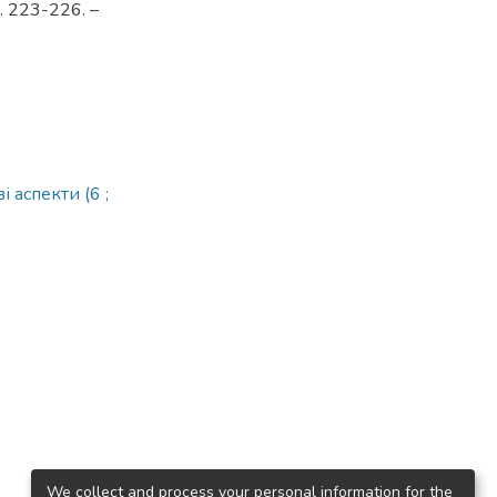
С. 223-226. –
 аспекти (6 ;
We collect and process your personal information for the