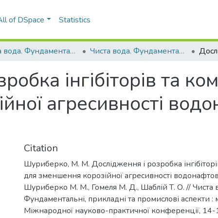
All of DSpace
Statistics
Чиста вода. Фундаментальні, прикладні та промислові аспекти
Чиста вода. Фундаментальні, прикладні та промислові аспекти (6 ; 2019 ; Київ)
робка інгібіторів та ко
йної агресивності вод
Citation
Шуриберко, М. М. Дослідження і розробка інгібітор
для зменшення корозійної агресивності водонафто
Шуриберко М. М., Гомеля М. Д., Шаблій Т. О. // Чиста 
Фундаментальні, прикладні та промислові аспекти : 
Міжнародної науково-практичної конференції, 14-